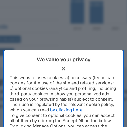
dia
A BILANCIO
A SOCI
We value your privacy
This website uses cookies: a) necessary (technical)
azienda
cookies for the use of the site and related services;
b) optional cookies (analytics and profiling, including
ede a Olginate, in Via Iv Novembre 30/32, operante nel s
third-party cookies to show you personalized ads
chiature Per Uso Domestico Non Elettriche. Con la partita
based on your browsing habits) subject to consent.
Their use is regulated by the relevant cookie policy,
provinciale di Lecco per fatturato.
which you can read
by clicking here
.
To give consent to optional cookies, you can accept
all of them by clicking the Accept All button below.
By clicking Manage Options, you can access the