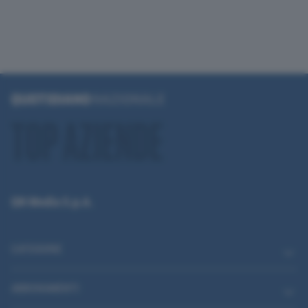
QN Media S.p.A.
CATEGORIE
ABBONAMENTI