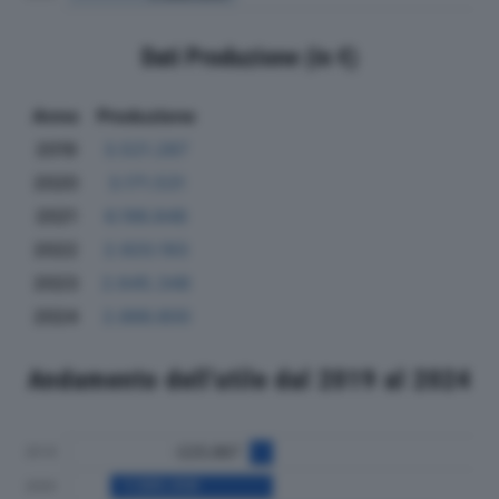
Dati Produzione (in €)
Anno
Produzione
2019
3.521.287
2020
3.171.531
2021
6.196.848
2022
2.920.193
2023
2.645.348
2024
2.886.800
Andamento dell'utile dal 2019 al 2024