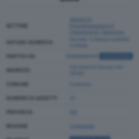
Attività Di
SETTORE
Programmazione E
Trasmissioni Televisive
Societa' A Responsabilita'
NATURA GIURIDICA
Limitata
PARTITA IVA
00899860191
ACQUISTA VISURA
Via Antiche Fornaci 44 -
INDIRIZZO
26100
COMUNE
Cremona
NUMERO DI ADDETTI
37
PROVINCIA
CR
REGIONE
Lombardia