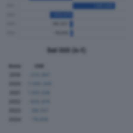
Dati Utili (in €)
Anno
Utili
2019
-225.967
2020
-1.595.306
2021
1.561.036
2022
-835.878
2023
-99.337
2024
-78.816