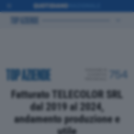
POSIZIONE IN
754
CLASSIFICA
PROVINCIALE
Fatturato TELECOLOR SRL
dal 2019 al 2024,
andamento produzione e
utile