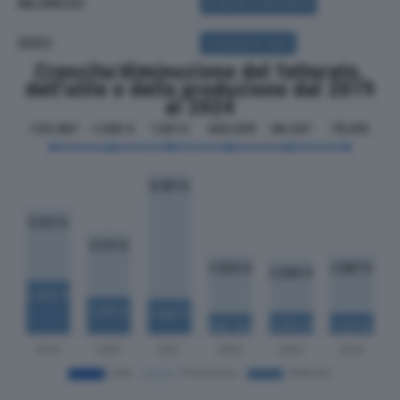
BILANCIO
ACQUISTA BILANCIO
SOCI
ACQUISTA SOCI
Crescita/diminuzione del fatturato,
dell'utile e della produzione dal 2019
al 2024