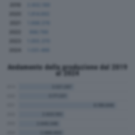
2019
2.602.189
2020
1.814.692
2021
1.696.376
2022
996.799
2023
1.055.370
2024
1.031.486
Andamento della produzione dal 2019
al 2024