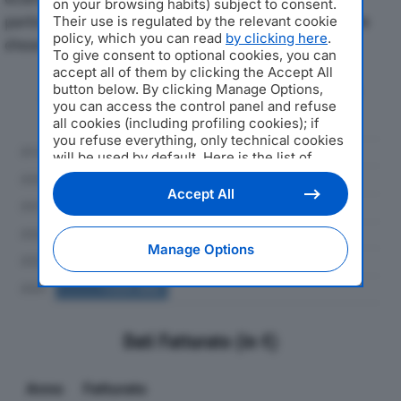
on your browsing habits) subject to consent.
particolare attenzione a fatturato, produzione e utile
Their use is regulated by the relevant cookie
policy, which you can read
by clicking here
.
d'esercizio.
To give consent to optional cookies, you can
accept all of them by clicking the Accept All
button below. By clicking Manage Options,
Andamento del fatturato dal 2019
you can access the control panel and refuse
al 2024
all cookies (including profiling cookies); if
you refuse everything, only technical cookies
will be used by default. Here is the list of
providers
. Cookie consent will be stored and
applied also to the other websites of
Accept All
Editoriale Nazionale and their subdomains. By
expressing your choice on this site, you will
therefore not be asked again on other
Manage Options
Editoriale Nazionale websites that use the
same consent management platform (CMP).
You can still modify or withdraw your choice
at any time through the “Privacy Settings”
section.
Dati Fatturato (in €)
Anno
Fatturato