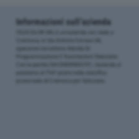
Informazioni sull’azienda
TELECOLOR SRL è un'azienda con sede a
Cremona, in Via Antiche Fornaci 44,
operante nel settore Attività Di
Programmazione E Trasmissioni Televisive.
Con la partita IVA 00899860191, l'azienda si
posiziona al 754° posto nella classifica
provinciale di Cremona per fatturato.