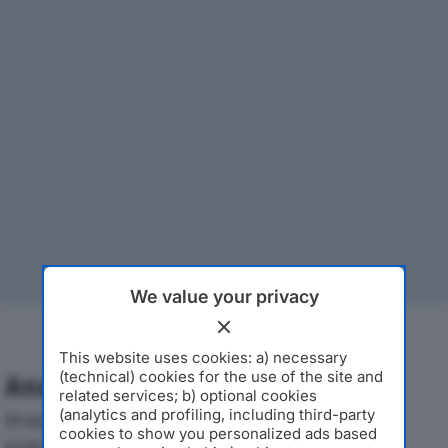
We value your privacy
This website uses cookies: a) necessary
(technical) cookies for the use of the site and
Analisi Economica 2019-2024
related services; b) optional cookies
(analytics and profiling, including third-party
Di seguito l'andamento dei principali indicatori
cookies to show you personalized ads based
economici di TELECOLOR SRLdal 2019 al 2024, con