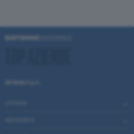
QN Media S.p.A.
CATEGORIE
ABBONAMENTI