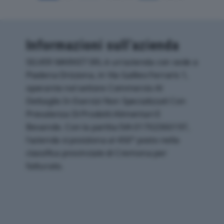
Informazioni sull’azienda
SILVER MARKET SRL è un'azienda con sede a
Piadena Drizzona, in Via Galileo Ferraris 1,
operante nel settore Commercio Al
Dettaglio In Esercizi Non Specializzati Con
Prevalenza Di Prodotti Alimentari E
Bevande. Con la partita IVA 01702360197,
l'azienda si posiziona al 450° posto nella
classifica provinciale di Cremona per
fatturato.