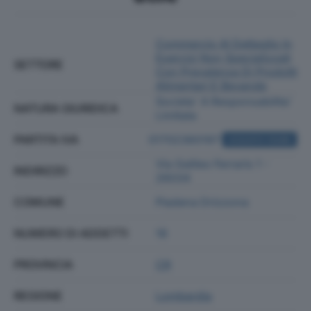
Commercio Al Dettaglio In
Esercizi Non Specializzati
SETTORE
Con Prevalenza Di Prodotti
Alimentari E Bevande
Societa' A Responsabilita'
NATURA GIURIDICA
Limitata
PARTITA IVA
01702360197
ACQUISTA VISURA
Via Galileo Ferraris 1 -
INDIRIZZO
26034
COMUNE
Piadena Drizzona
NUMERO DI ADDETTI
18
PROVINCIA
CR
REGIONE
Lombardia