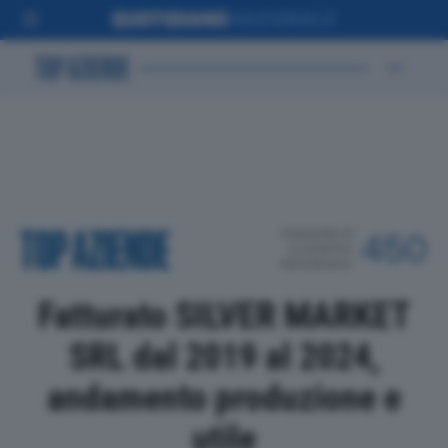
POSIZIONE IN
450
CLASSIFICA
PROVINCIALE
Fatturato SILVER MARKET
SRL dal 2019 al 2024,
andamento produzione e
utile