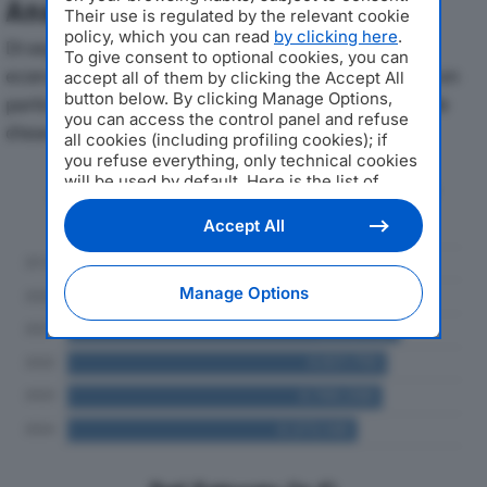
Analisi Economica 2019-2024
Their use is regulated by the relevant cookie
policy, which you can read
by clicking here
.
Di seguito l'andamento dei principali indicatori
To give consent to optional cookies, you can
economici di SILVER MARKET SRLdal 2019 al 2024, con
accept all of them by clicking the Accept All
button below. By clicking Manage Options,
particolare attenzione a fatturato, produzione e utile
you can access the control panel and refuse
d'esercizio.
all cookies (including profiling cookies); if
you refuse everything, only technical cookies
will be used by default. Here is the list of
Andamento del fatturato dal 2019
providers
. Cookie consent will be stored and
al 2024
applied also to the other websites of
Accept All
Editoriale Nazionale and their subdomains. By
expressing your choice on this site, you will
therefore not be asked again on other
Manage Options
Editoriale Nazionale websites that use the
same consent management platform (CMP).
You can still modify or withdraw your choice
at any time through the “Privacy Settings”
section.