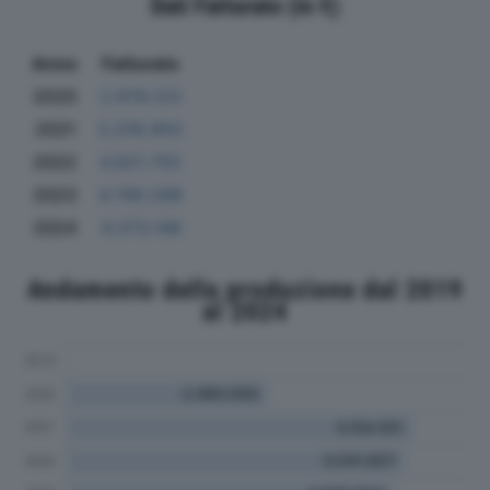
Dati Fatturato (in €)
Anno
Fatturato
2020
2.978.123
2021
5.018.950
2022
4.821.755
2023
4.749.298
2024
4.373.148
Andamento della produzione dal 2019
al 2024