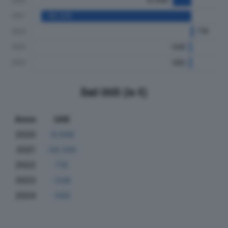
Dati Utili (in €)
Anno
Utili
2020
-6.948
2021
-56.345
2022
716
2023
-548
2024
-585