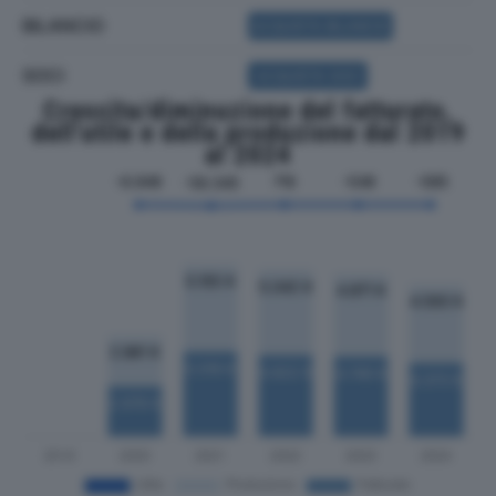
BILANCIO
ACQUISTA BILANCIO
SOCI
ACQUISTA SOCI
Crescita/diminuzione del fatturato,
dell'utile e della produzione dal 2019
al 2024