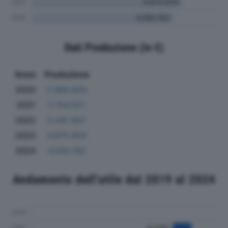
Dati Produzione (in €)
Anno
Produzione
2020
2.980.655
2021
5.154.551
2022
5.041.607
2023
4.870.934
2024
4.593.182
Andamento dell'utile dal 2019 al 2024