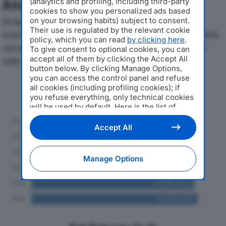
(analytics and profiling, including third-party
Analisi Economica 2019-2024
cookies to show you personalized ads based
on your browsing habits) subject to consent.
Di seguito l'andamento dei principali indicatori
Their use is regulated by the relevant cookie
economici di PASINETTI E ANSELMI SRLdal 2019 al 2024,
policy, which you can read
by clicking here
.
con particolare attenzione a fatturato, produzione e
To give consent to optional cookies, you can
accept all of them by clicking the Accept All
utile d'esercizio.
button below. By clicking Manage Options,
you can access the control panel and refuse
Andamento del fatturato dal 2019
all cookies (including profiling cookies); if
al 2024
you refuse everything, only technical cookies
will be used by default. Here is the list of
providers
. Cookie consent will be stored and
applied also to the other websites of
Accept All
Editoriale Nazionale and their subdomains. By
expressing your choice on this site, you will
therefore not be asked again on other
Manage Options
Editoriale Nazionale websites that use the
same consent management platform (CMP).
You can still modify or withdraw your choice
at any time through the “Privacy Settings”
section.