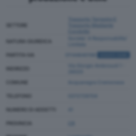
Trasporto Terrestre E
SETTORE
Trasporto Mediante
Condotte
Societa' A Responsabilita'
NATURA GIURIDICA
Limitata
PARTITA IVA
01144640198
ACQUISTA VISURA
Via Giorgio Ambrosoli 1 -
INDIRIZZO
26020
COMUNE
Acquanegra Cremonese
TELEFONO
0372729704
NUMERO DI ADDETTI
41
PROVINCIA
CR