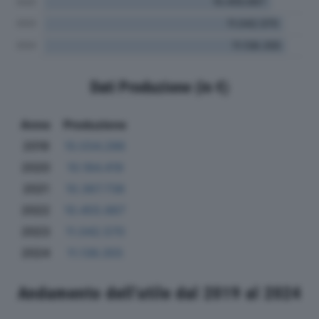
Dati Produzione (in €)
Anno
Produzione
2019
10.034.286
2020
10.184.419
2021
10.367.738
2022
10.455.667
2023
11.042.570
2024
11.136.355
Andamento dell'utile dal 2019 al 2024