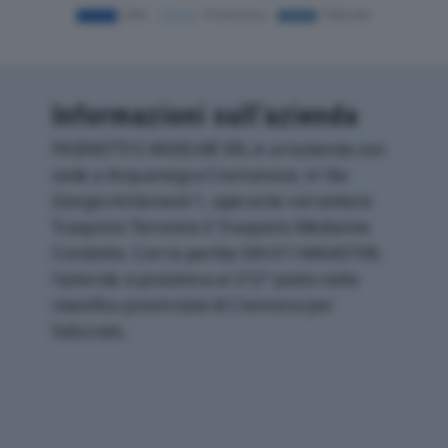
Informazioni sull’azienda
PASINETTI E ANSELMI SRL è un'azienda con
sede a Acquanegra Cremonese, in Via
Giorgio Ambrosoli 1, operante nel settore
Trasporto Terrestre E Trasporto Mediante
Condotte. Con la partita IVA 01144640198,
l'azienda si posiziona al 212° posto nella
classifica provinciale di Cremona per
fatturato.