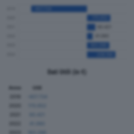
Dati Utili (in €)
Anno
Utili
2019
-407.734
2020
170.652
2021
60.421
2022
41.060
2023
163.286