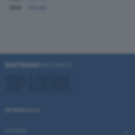
2024
208.166
QN Media S.p.A.
CATEGORIE