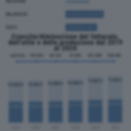
REGIONE
Lombardia
BILANCIO
ACQUISTA BILANCIO
SOCI
ACQUISTA SOCI
Crescita/diminuzione del fatturato,
dell'utile e della produzione dal 2019
al 2024