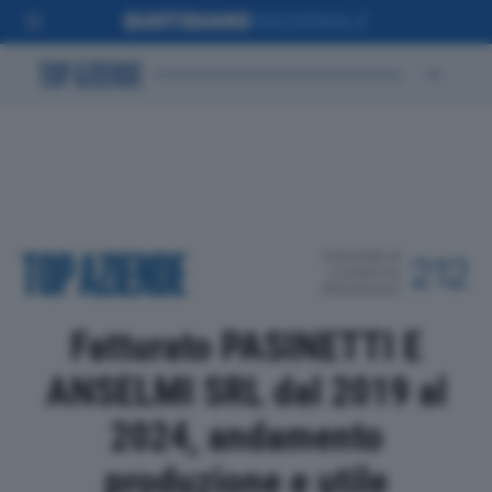
POSIZIONE IN
212
CLASSIFICA
PROVINCIALE
Fatturato PASINETTI E
ANSELMI SRL dal 2019 al
2024, andamento
produzione e utile