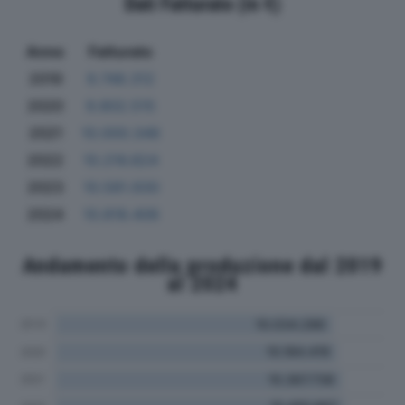
Dati Fatturato (in €)
Anno
Fatturato
2019
9.748.312
2020
9.802.515
2021
10.000.346
2022
10.216.824
2023
10.581.930
2024
10.818.406
Andamento della produzione dal 2019
al 2024