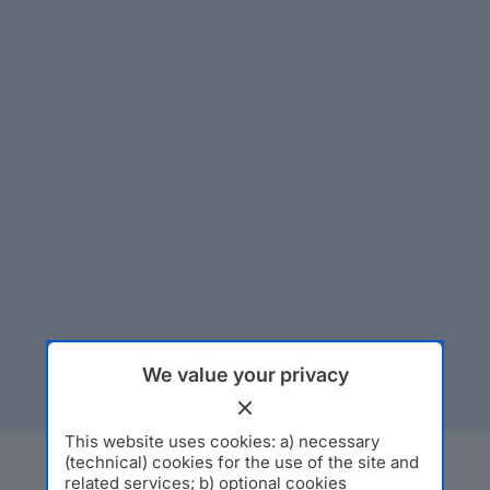
We value your privacy
This website uses cookies: a) necessary
(technical) cookies for the use of the site and
related services; b) optional cookies