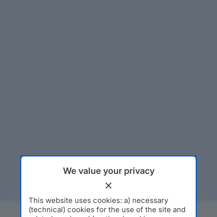
We value your privacy
This website uses cookies: a) necessary
(technical) cookies for the use of the site and