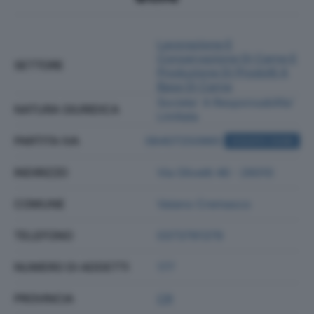
Lavorazione E
Conservazione Di Carne E
SETTORE
Produzione Di Prodotti A
Base Di Carne
Societa' A Responsabilita'
NATURA GIURIDICA
Limitata
PARTITA IVA
06407250965
ACQUISTA VISURA
INDIRIZZO
Via Olivetti 46 - 26010
COMUNE
Vaiano Cremasco
TELEFONO
0373791379
NUMERO DI ADDETTI
177
PROVINCIA
CR