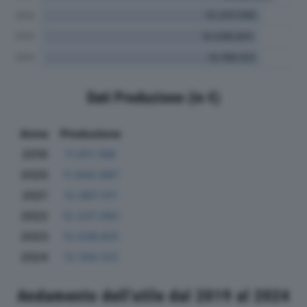
Dati Produzione (in €)
Anno
Produzione
2019
11.811.168
2020
11.643.997
2021
12.987.311
2022
12.237.292
2023
12.036.831
2024
12.159.123
Andamento dell'utile dal 2019 al 2024