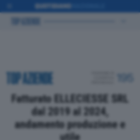
POSIZIONE IN
195
CLASSIFICA
PROVINCIALE
Fatturato ELLECIESSE SRL
dal 2019 al 2024,
andamento produzione e
utile