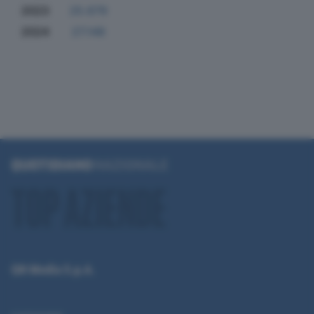
2023
25.679
2024
27.148
QN Media S.p.A.