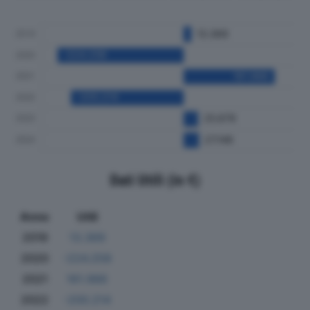
Dati Utili (in €)
Anno
Utili
2019
13.369
2020
-224.258
2021
161.966
2022
-200.214