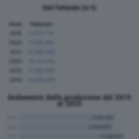
Dati Fatturato (in €)
Anno
Fatturato
2019
11.570.778
2020
11.605.860
2021
12.968.083
2022
12.219.018
2023
11.938.084
2024
12.048.303
Andamento della produzione dal 2019
al 2024