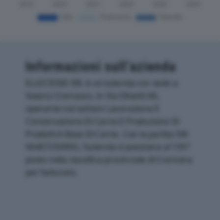
Informazioni sull’azienda
ELLECIESSE SRL è un'azienda con sede a
Vaiano Cremasco, in Via Olivetti 46,
operante nel settore Lavorazione E
Conservazione Di Carne E Produzione Di
Prodotti A Base Di Carne. Con la partita IVA
06407250965, l'azienda si posiziona al 195°
posto nella classifica provinciale di Cremona
per fatturato.