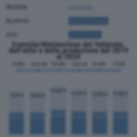
REGIONE
Lombardia
BILANCIO
ACQUISTA BILANCIO
SOCI
ACQUISTA SOCI
Crescita/diminuzione del fatturato,
dell'utile e della produzione dal 2019
al 2024