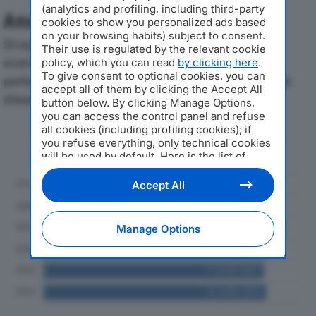
(analytics and profiling, including third-party
Analisi Economica 2019-2024
cookies to show you personalized ads based
on your browsing habits) subject to consent.
Di seguito l'andamento dei principali indicatori
Their use is regulated by the relevant cookie
economici di ELLECIESSE SRLdal 2019 al 2024, con
policy, which you can read
by clicking here
.
To give consent to optional cookies, you can
particolare attenzione a fatturato, produzione e utile
accept all of them by clicking the Accept All
d'esercizio.
button below. By clicking Manage Options,
you can access the control panel and refuse
all cookies (including profiling cookies); if
Andamento del fatturato dal 2019
you refuse everything, only technical cookies
al 2024
will be used by default. Here is the list of
providers
. Cookie consent will be stored and
applied also to the other websites of
Accept All
Editoriale Nazionale and their subdomains. By
expressing your choice on this site, you will
therefore not be asked again on other
Manage Options
Editoriale Nazionale websites that use the
same consent management platform (CMP).
You can still modify or withdraw your choice
at any time through the “Privacy Settings”
section.