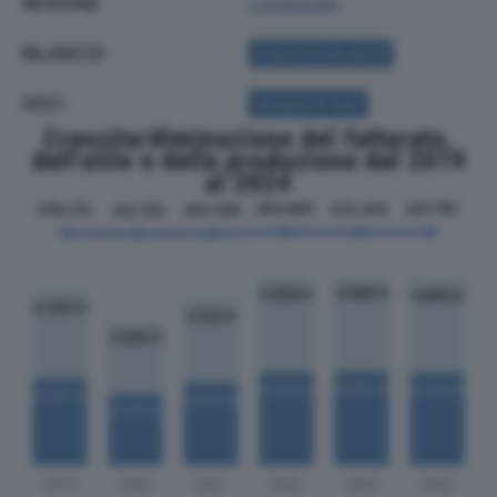
REGIONE
Lombardia
BILANCIO
ACQUISTA BILANCIO
SOCI
ACQUISTA SOCI
Crescita/diminuzione del fatturato,
dell'utile e della produzione dal 2019
al 2024