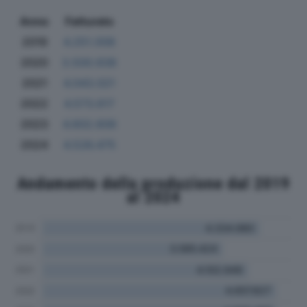
Anno
Fatturato
2019
4.251.008
2020
3.500.938
2021
4.043.021
2022
4.573.617
2023
4.602.606
2024
4.526.475
Andamento della produzione dal 2019
al 2024