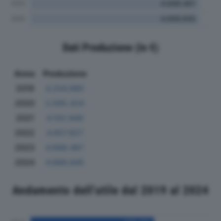
Dati Produzione (in €)
Anno
Produzione
2019
4.334.980
2020
3.595.424
2021
4.102.949
2022
4.657.827
2023
4.668.487
2024
4.668.845
Andamento dell'utile dal 2019 al 2024