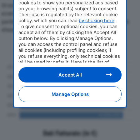
cookies to show you personalized ads based
Di seguito l'andamento dei principali indicatori
on your browsing habits) subject to consent.
economici di CREMASCHI SRLdal 2019 al 2024, con
Their use is regulated by the relevant cookie
policy, which you can read
by clicking here
.
particolare attenzione a fatturato, produzione e utile
To give consent to optional cookies, you can
d'esercizio.
accept all of them by clicking the Accept All
button below. By clicking Manage Options,
you can access the control panel and refuse
Andamento del fatturato dal 2019
all cookies (including profiling cookies); if
al 2024
you refuse everything, only technical cookies
will be used by default. Here is the list of
providers
. Cookie consent will be stored and
applied also to the other websites of
Accept All
Editoriale Nazionale and their subdomains. By
expressing your choice on this site, you will
therefore not be asked again on other
Manage Options
Editoriale Nazionale websites that use the
same consent management platform (CMP).
You can still modify or withdraw your choice
at any time through the “Privacy Settings”
section.
Dati Fatturato (in €)