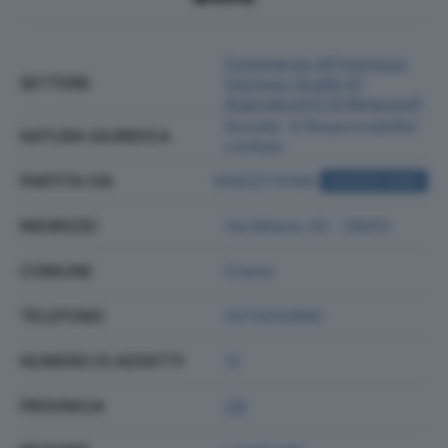
Commercio All'ingrosso
SETTORE
(escluso Quello Di
Autoveicoli E Di Motocicli)
Societa' A Responsabilita'
NATURA GIURIDICA
Limitata
PARTITA IVA
00832170195
ACQUISTA VISURA
INDIRIZZO
Via Milano 43 - 26013
COMUNE
Crema
TELEFONO
0373202880
NUMERO DI ADDETTI
12
PROVINCIA
CR