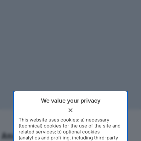
We value your privacy
This website uses cookies: a) necessary
(technical) cookies for the use of the site and
related services; b) optional cookies
Analisi Economica 2019-2024
(analytics and profiling, including third-party