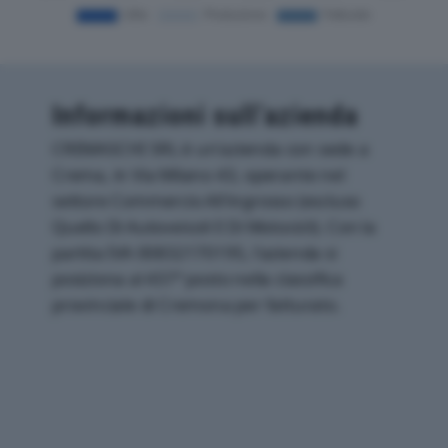
Informazioni sull’azienda
CREMASCHI SRL è un'azienda con sede a
Crema, in Via Milano 43, operante nel
settore Commercio All'ingrosso (escluso
Quello Di Autoveicoli E Di Motocicli). Con la
partita IVA 00832170195, l'azienda si
posiziona al 437° posto nella classifica
provinciale di Cremona per fatturato.