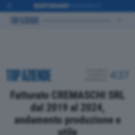
POSIZIONE IN
437
CLASSIFICA
PROVINCIALE
Fatturato CREMASCHI SRL
dal 2019 al 2024,
andamento produzione e
utile