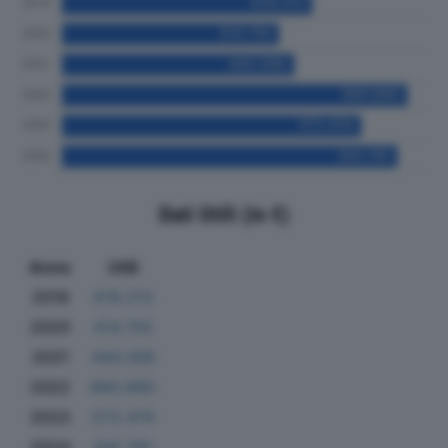
Dati Utili (in €)
Anno
Utili
2019
478.213
2020
414.755
2021
444.308
2022
660.890
2023
572.474
2024
641.791