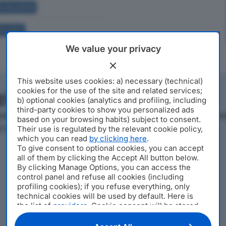
A BILANCIO
A SOCI
We value your privacy
This website uses cookies: a) necessary (technical)
cookies for the use of the site and related services;
azienda
b) optional cookies (analytics and profiling, including
third-party cookies to show you personalized ads
 a Gussola, in Via Xx Settembre 178/2, operante nel sett
based on your browsing habits) subject to consent.
 E Motocicli. Con la partita IVA 01020850192
Their use is regulated by the relevant cookie policy,
which you can read
by clicking here
.
To give consent to optional cookies, you can accept
all of them by clicking the Accept All button below.
By clicking Manage Options, you can access the
control panel and refuse all cookies (including
profiling cookies); if you refuse everything, only
technical cookies will be used by default. Here is
the list of
providers
. Cookie consent will be stored
and applied also to the other websites of Editoriale
Nazionale and their subdomains. By expressing your