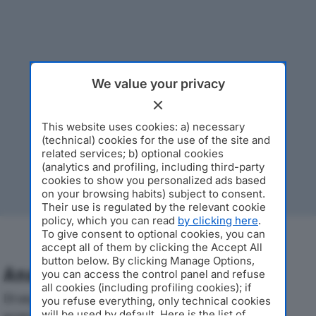
We value your privacy
This website uses cookies: a) necessary
(technical) cookies for the use of the site and
related services; b) optional cookies
(analytics and profiling, including third-party
cookies to show you personalized ads based
on your browsing habits) subject to consent.
Their use is regulated by the relevant cookie
policy, which you can read
by clicking here
.
To give consent to optional cookies, you can
accept all of them by clicking the Accept All
button below. By clicking Manage Options,
Analisi Economica 2019-2024
you can access the control panel and refuse
all cookies (including profiling cookies); if
Di seguito l'andamento dei principali indicatori
you refuse everything, only technical cookies
will be used by default. Here is the list of