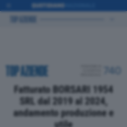
POSIZIONE IN
740
CLASSIFICA
PROVINCIALE
Fatturato BORSARI 1954
SRL dal 2019 al 2024,
andamento produzione e
utile