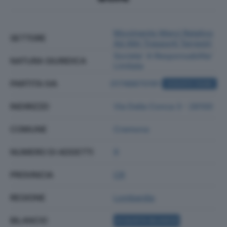
Movimento Merci Relativo
SETTORE
Ad Altri Trasporti Terrestri
Societa' A Responsabilita'
NATURA GIURIDICA
Limitata
PARTITA IVA
01748870191
ACQUISTA VISURA
INDIRIZZO
Via Della Conca 3 - 26100
COMUNE
Cremona
NUMERO DI ADDETTI
9
PROVINCIA
CR
REGIONE
Lombardia
BILANCIO
ACQUISTA BILANCIO