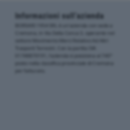
Informazioni sull’azienda
BORSARI 1954 SRL è un'azienda con sede a
Cremona, in Via Della Conca 3, operante nel
settore Movimento Merci Relativo Ad Altri
Trasporti Terrestri. Con la partita IVA
01748870191, l'azienda si posiziona al 740°
posto nella classifica provinciale di Cremona
per fatturato.