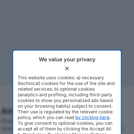
We value your privacy
This website uses cookies: a) necessary
(technical) cookies for the use of the site and
related services; b) optional cookies
(analytics and profiling, including third-party
cookies to show you personalized ads based
on your browsing habits) subject to consent.
Analisi Economica 2019-2024
Their use is regulated by the relevant cookie
policy, which you can read
by clicking here
.
Di seguito l'andamento dei principali indicatori
To give consent to optional cookies, you can
economici di BORSARI 1954 SRLdal 2019 al 2024, con
accept all of them by clicking the Accept All