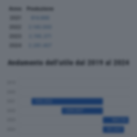
Anno
Produzione
2021
814.886
2022
2.140.000
2023
2.745.371
2024
2.281.407
Andamento dell'utile dal 2019 al 2024