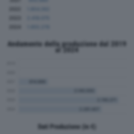
2021
650.880
2022
1.854.262
2023
2.418.075
2024
1.955.278
Andamento della produzione dal 2019
al 2024
Dati Produzione (in €)