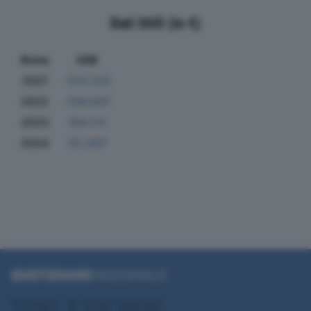
Dati Utili (in €)
Anno
Utili
2021
-510.202
2022
-294.947
2023
184.114
2024
151.007