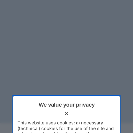
We value your privacy
This website uses cookies: a) necessary
(technical) cookies for the use of the site and