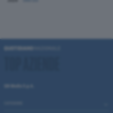
2024
594.120
QN Media S.p.A.
CATEGORIE