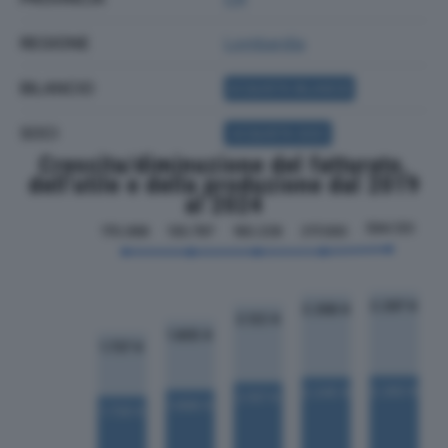
REGIONE
Lombardia
BILANCIO
ACQUISTA BILANCIO
SOCI
ACQUISTA SOCI
Crescita/diminuzione del fatturato,
dell'utile e della produzione dal 2019
al 2024