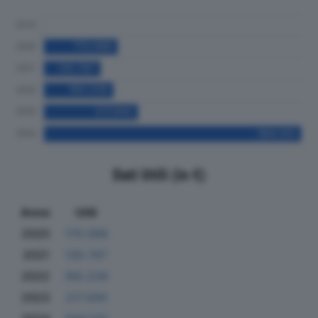
Dati Utili (in €)
Anno
Utili
2020
170.068
2021
130.797
2022
160.228
2023
217.000