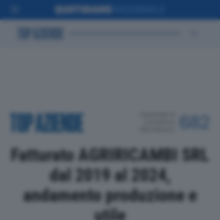
POSIZIONE IN
682
CLASSIFICA
PROVINCIALE
Fatturato AGRIRICAMBI SRL
dal 2019 al 2024,
andamento produzione e
utile