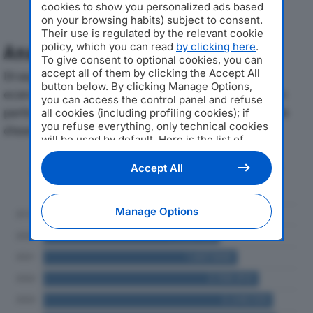
cookies to show you personalized ads based
on your browsing habits) subject to consent.
Their use is regulated by the relevant cookie
policy, which you can read
by clicking here
.
Analisi Economica 2019-2024
To give consent to optional cookies, you can
accept all of them by clicking the Accept All
Di seguito l'andamento dei principali indicatori
button below. By clicking Manage Options,
economici di AGRIRICAMBI SRLdal 2019 al 2024, con
you can access the control panel and refuse
particolare attenzione a fatturato, produzione e utile
all cookies (including profiling cookies); if
you refuse everything, only technical cookies
d'esercizio.
will be used by default. Here is the list of
providers
. Cookie consent will be stored and
applied also to the other websites of
Andamento del fatturato dal 2019
Accept All
Editoriale Nazionale and their subdomains. By
al 2024
expressing your choice on this site, you will
therefore not be asked again on other
Manage Options
Editoriale Nazionale websites that use the
same consent management platform (CMP).
You can still modify or withdraw your choice
at any time through the “Privacy Settings”
section.