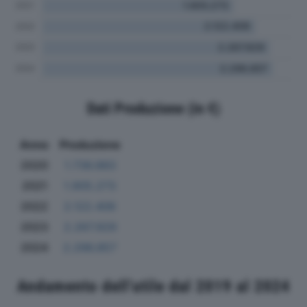
Dati Produzione (in €)
Anno
Produzione
2020
1.736.883
2021
1.905.273
2022
2.122.406
2023
2.267.929
2024
2.296.857
Andamento dell'utile dal 2019 al 2024