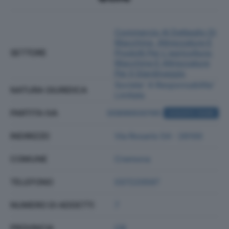
Commercio Al Dettaglio Di
Macchine, Attrezzature E
SETTORE
Prodotti Per L'agricoltura;
Macchine E Attrezzature
Per Il Giardinaggio
Societa' A Responsabilita'
NATURA GIURIDICA
Limitata
PARTITA IVA
00896930195
ACQUISTA VISURA
INDIRIZZO
Via Rosario 54 - 26100
COMUNE
Cremona
TELEFONO
037220597
NUMERO DI ADDETTI
7
PROVINCIA
CR