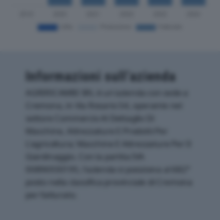
Informazioni sull’azienda
AGRIRICAMBI SRL è un'azienda con sede a
Cremona, in Via Rosario 54, operante nel
settore Commercio Al Dettaglio Di
Macchine, Attrezzature E Prodotti Per
L'agricoltura; Macchine E Attrezzature Per Il
Giardinaggio. Con la partita IVA
00896930195, l'azienda si posiziona al 682°
posto nella classifica provinciale di Cremona
per fatturato.