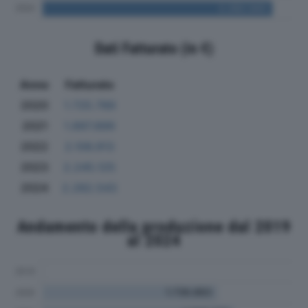
Dati Fatturato (in €)
Anno
Fatturato
2020
1.725.789
2021
1.897.899
2022
2.106.913
2023
2.245.125
2024
2.282.543
Andamento della produzione dal 2019
al 2024