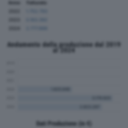
Anno
Fatturato
2022
1.752.793
2023
3.163.392
2024
2.777.899
Andamento della produzione dal 2019
al 2024
Dati Produzione (in €)