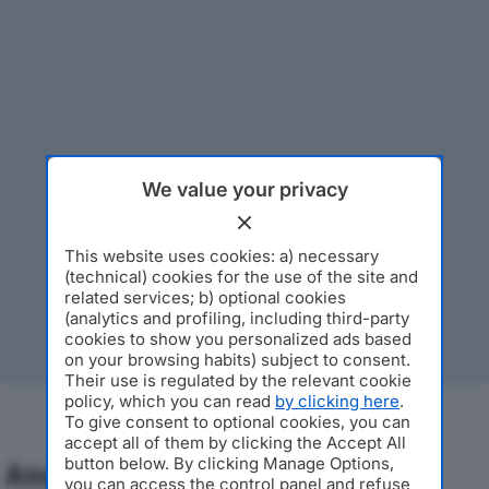
We value your privacy
This website uses cookies: a) necessary
(technical) cookies for the use of the site and
related services; b) optional cookies
(analytics and profiling, including third-party
cookies to show you personalized ads based
on your browsing habits) subject to consent.
Their use is regulated by the relevant cookie
policy, which you can read
by clicking here
.
To give consent to optional cookies, you can
accept all of them by clicking the Accept All
button below. By clicking Manage Options,
Analisi Economica 2019-2024
you can access the control panel and refuse