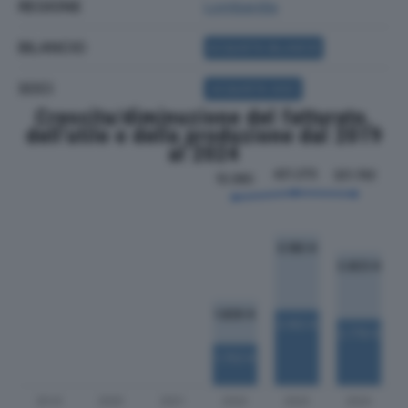
REGIONE
Lombardia
BILANCIO
ACQUISTA BILANCIO
SOCI
ACQUISTA SOCI
Crescita/diminuzione del fatturato,
dell'utile e della produzione dal 2019
al 2024