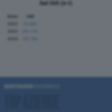
Dati Utili (in €)
Anno
Utili
2022
10.060
2023
421.273
2024
321.742