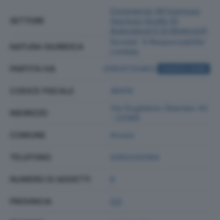
Commercio All'ingrosso
SETTORE
(escluso Quello Di
Autoveicoli E Di Motocicli)
Societa' A Responsabilita'
NATURA GIURIDICA
Limitata
PARTITA IVA
01803720463
ACQUISTA VISURA
CODICE FISCALE
46419
Via Guglielmo Oberdan 43
INDIRIZZO
- 22060
COMUNE
Arosio
TELEFONO
0362242084
NUMERO DI ADDETTI
8
PROVINCIA
CO