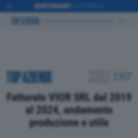
POSIZIONE IN
1.117
CLASSIFICA
PROVINCIALE
Fatturato VIOR SRL dal 2019
al 2024, andamento
produzione e utile