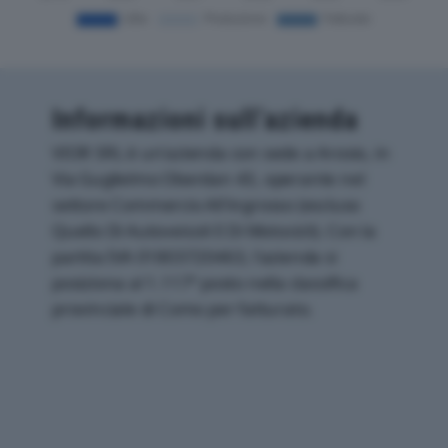
Informazioni sull’azienda
VIOR SRL è un'azienda con sede a Arosio, in
Via Guglielmo Oberdan 43, operante nel
settore Commercio All'ingrosso (escluso
Quello Di Autoveicoli E Di Motocicli). Con la
partita IVA 01803720463, l'azienda si
posiziona al 1.117° posto nella classifica
provinciale di Como per fatturato.