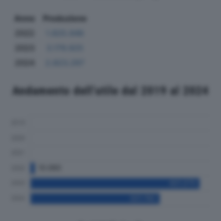
Anno
Produzione
2022
1.825.946
2023
3.179.925
2024
2.823.297
Andamento dell'utile dal 2019 al 2024