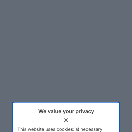
We value your privacy
This website uses cookies: a) necessary