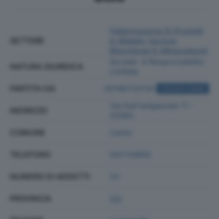
Fabbricazione Di Prodotti
SETTORE
In Metallo (esclusi
Macchinari E Attrezzature)
Societa' A Responsabilita'
NATURA GIURIDICA
Limitata
PARTITA IVA
00196720130
ACQUISTA VISURA
Via Dell'artigianato 11 -
INDIRIZZO
22063
COMUNE
Cantu'
TELEFONO
031734902
NUMERO DI ADDETTI
23
PROVINCIA
CO