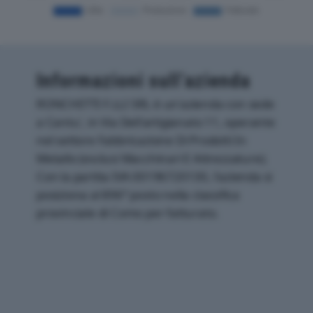
Informazioni sull’azienda
RONCHETTI F.LLI SRL è un'azienda con sede
a Cantu', in Via Dell'artigianato 11, operante
nel settore Fabbricazione Di Prodotti In
Metallo (esclusi Macchinari E Attrezzature).
Con la partita IVA 00196720130, l'azienda si
posiziona al 896° posto nella classifica
provinciale di Como per fatturato.