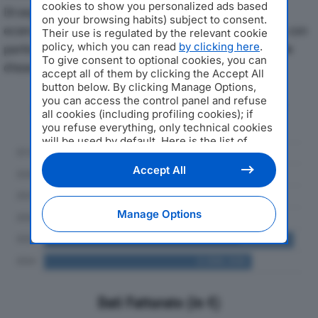
cookies to show you personalized ads based
Di seguito l'andamento dei principali indicatori
on your browsing habits) subject to consent.
economici di RONCHETTI F.LLI SRLdal 2019 al 2024, con
Their use is regulated by the relevant cookie
policy, which you can read
by clicking here
.
particolare attenzione a fatturato, produzione e utile
To give consent to optional cookies, you can
d'esercizio.
accept all of them by clicking the Accept All
button below. By clicking Manage Options,
you can access the control panel and refuse
Andamento del fatturato dal 2019
all cookies (including profiling cookies); if
al 2024
you refuse everything, only technical cookies
will be used by default. Here is the list of
providers
. Cookie consent will be stored and
applied also to the other websites of
Accept All
Editoriale Nazionale and their subdomains. By
expressing your choice on this site, you will
therefore not be asked again on other
Manage Options
Editoriale Nazionale websites that use the
same consent management platform (CMP).
You can still modify or withdraw your choice
at any time through the “Privacy Settings”
section.
Dati Fatturato (in €)