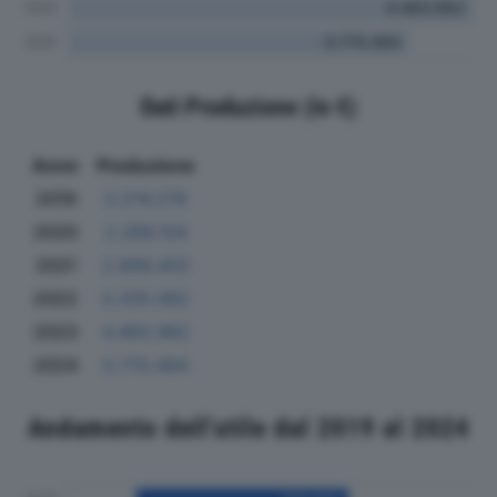
Dati Produzione (in €)
Anno
Produzione
2019
3.274.276
2020
2.286.104
2021
2.886.403
2022
3.335.062
2023
4.483.962
2024
3.770.494
Andamento dell'utile dal 2019 al 2024