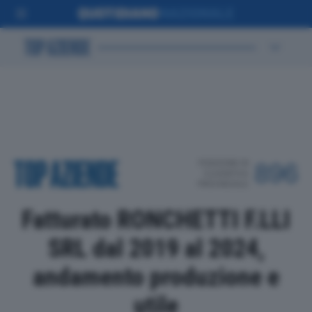
POSIZIONE IN
896
CLASSIFICA
PROVINCIALE
Fatturato RONCHETTI F.LLI
SRL dal 2019 al 2024,
andamento produzione e
utile