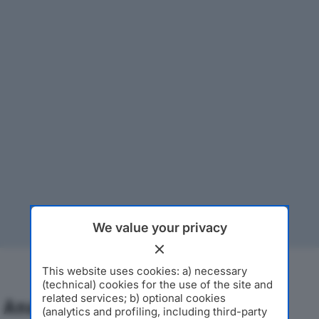
We value your privacy
This website uses cookies: a) necessary
(technical) cookies for the use of the site and
related services; b) optional cookies
Analisi Economica 2019-2024
(analytics and profiling, including third-party