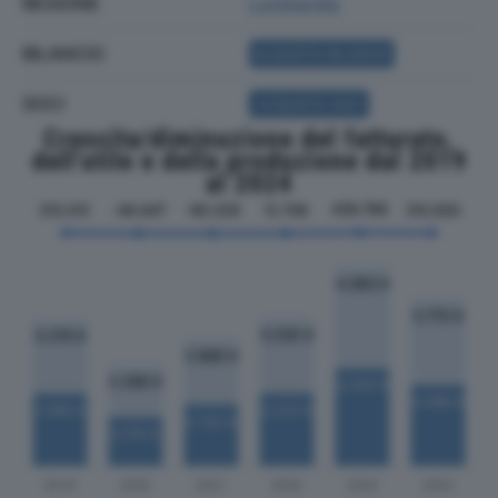
REGIONE
Lombardia
BILANCIO
ACQUISTA BILANCIO
SOCI
ACQUISTA SOCI
Crescita/diminuzione del fatturato,
dell'utile e della produzione dal 2019
al 2024