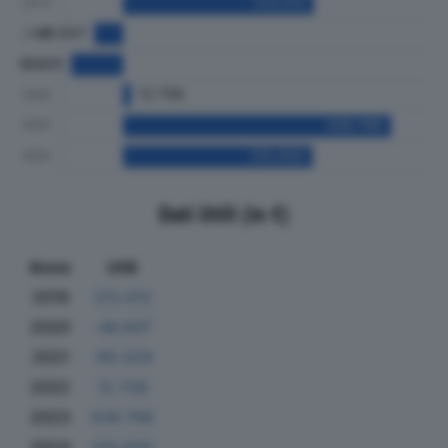
Dati Utili (in €)
Anno
Utili
2019
313.012
2020
-46.947
2021
-85.029
2022
12.708
2023
439.766
2024
310.930