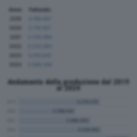
Anno
Fatturato
2019
3.198.697
2020
2.178.957
2021
2.725.069
2022
3.225.060
2023
4.319.635
2024
3.598.306
Andamento della produzione dal 2019
al 2024