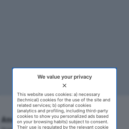
We value your privacy
This website uses cookies: a) necessary
(technical) cookies for the use of the site and
related services; b) optional cookies
(analytics and profiling, including third-party
cookies to show you personalized ads based
Analisi Economica 2019-2024
on your browsing habits) subject to consent.
Their use is regulated by the relevant cookie