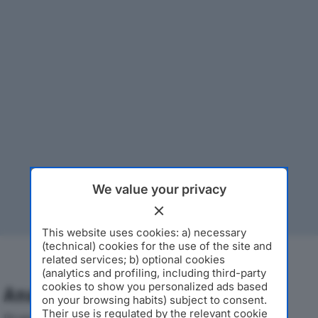
We value your privacy
This website uses cookies: a) necessary
(technical) cookies for the use of the site and
related services; b) optional cookies
(analytics and profiling, including third-party
cookies to show you personalized ads based
Analisi Economica 2019-2024
on your browsing habits) subject to consent.
Their use is regulated by the relevant cookie