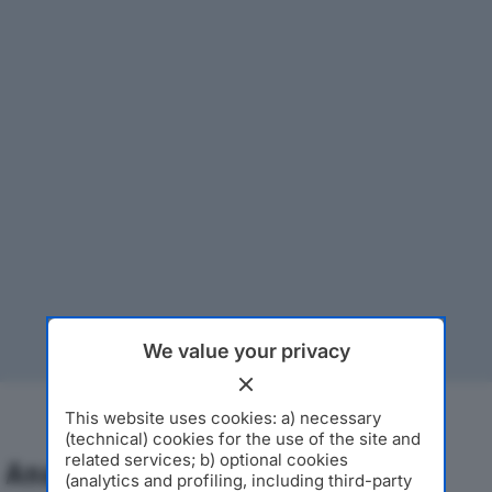
We value your privacy
This website uses cookies: a) necessary
(technical) cookies for the use of the site and
related services; b) optional cookies
Analisi Economica 2019-2024
(analytics and profiling, including third-party