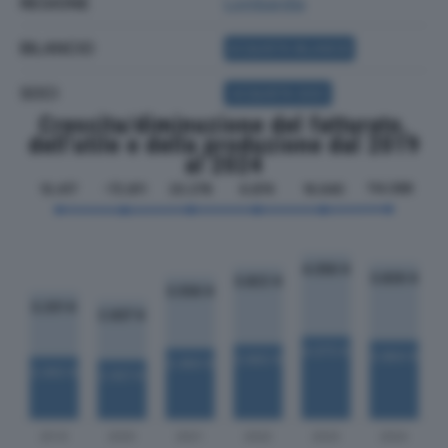
REGIONE
Lombardia
BILANCIO
ACQUISTA BILANCIO
SOCI
ACQUISTA SOCI
Crescita/diminuzione del fatturato,
dell'utile e della produzione dal 2019
al 2024