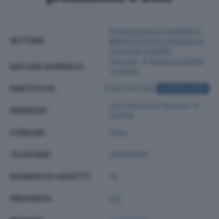
Produzione Di Prodotti A
SETTORE
Base Di Carne (inclusa La
Carne Di Volatili)
Societa' A Responsabilita'
NATURA GIURIDICA
Limitata
PARTITA IVA
00307610139
ACQUISTA VISURA
Via Gioachino Rossini 4 -
INDIRIZZO
22036
COMUNE
Erba
TELEFONO
031641815
NUMERO DI ADDETTI
18
PROVINCIA
CO