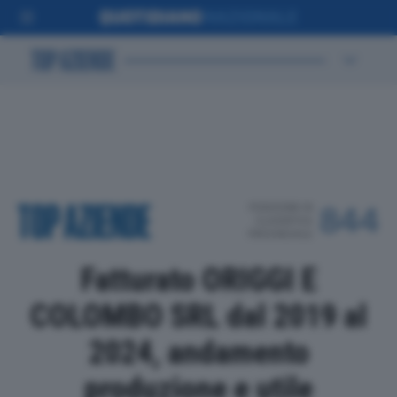
POSIZIONE IN
844
CLASSIFICA
PROVINCIALE
Fatturato ORIGGI E
COLOMBO SRL dal 2019 al
2024, andamento
produzione e utile