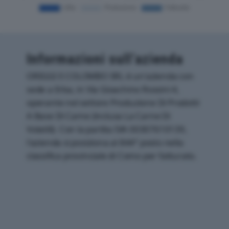
Informazioni sull’azienda
ORIGGI E COLOMBO SRL è un'azienda con
sede a Erba, in Via Gioachino Rossini 4,
operante nel settore Produzione Di Prodotti
A Base Di Carne (inclusa La Carne Di
Volatili). Con la partita IVA 00307610139,
l'azienda si posiziona al 844° posto nella
classifica provinciale di Como per fatturato.