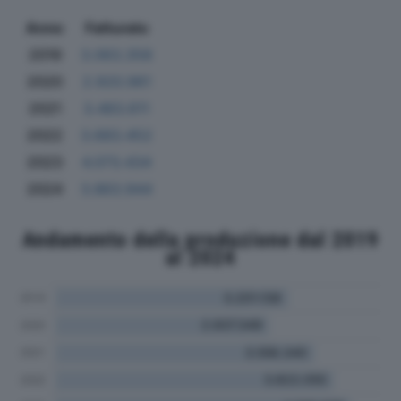
Anno
Fatturato
2019
3.063.358
2020
2.920.961
2021
3.483.611
2022
3.683.452
2023
4.073.434
2024
3.863.944
Andamento della produzione dal 2019
al 2024