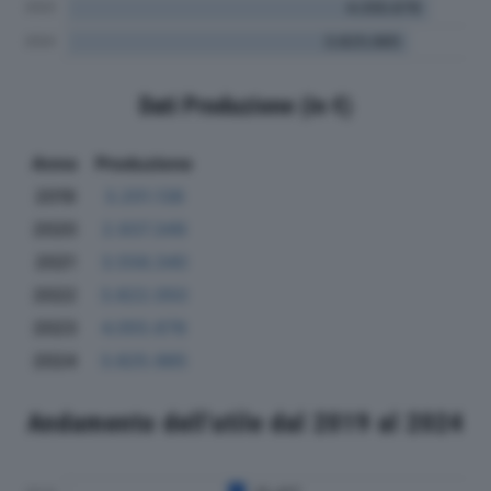
Dati Produzione (in €)
Anno
Produzione
2019
3.201.138
2020
2.937.349
2021
3.556.340
2022
3.822.050
2023
4.055.678
2024
3.825.985
Andamento dell'utile dal 2019 al 2024