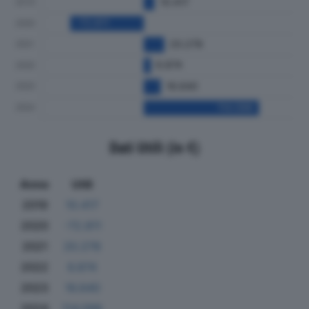
Dati Utili (in €)
Anno
Utili
2019
10.417
2020
-72.811
2021
20.278
2022
6.874
2023
16.640
2024
114.098