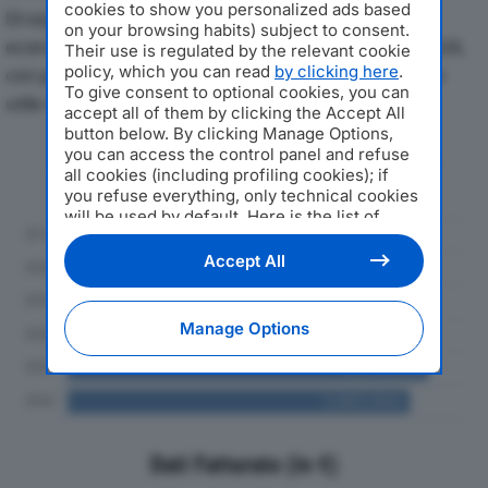
cookies to show you personalized ads based
Di seguito l'andamento dei principali indicatori
on your browsing habits) subject to consent.
economici di ORIGGI E COLOMBO SRLdal 2019 al 2024,
Their use is regulated by the relevant cookie
policy, which you can read
by clicking here
.
con particolare attenzione a fatturato, produzione e
To give consent to optional cookies, you can
utile d'esercizio.
accept all of them by clicking the Accept All
button below. By clicking Manage Options,
you can access the control panel and refuse
Andamento del fatturato dal 2019
all cookies (including profiling cookies); if
al 2024
you refuse everything, only technical cookies
will be used by default. Here is the list of
providers
. Cookie consent will be stored and
applied also to the other websites of
Accept All
Editoriale Nazionale and their subdomains. By
expressing your choice on this site, you will
therefore not be asked again on other
Manage Options
Editoriale Nazionale websites that use the
same consent management platform (CMP).
You can still modify or withdraw your choice
at any time through the “Privacy Settings”
section.
Dati Fatturato (in €)