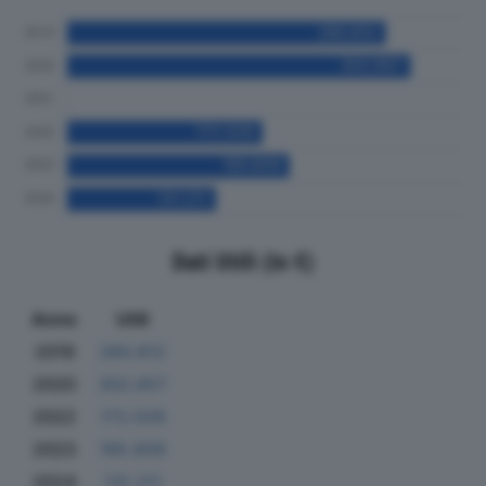
Dati Utili (in €)
Anno
Utili
2019
280.812
2020
302.657
2022
172.028
2023
195.809
2024
131.211