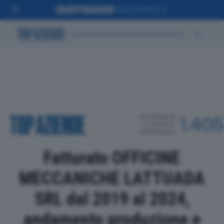
POSIZIONE IN
1.405
CLASSIFICA
PROVINCIALE
Fatturato OFFICINE
MECCANICHE LATTUADA
SRL dal 2019 al 2024,
andamento produzione e