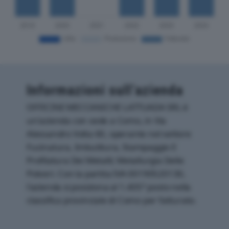
Informazioni sull’azienda
OFFICINE MECCANICHE LATTUADA SRL è
un'azienda con sede a Como, in Via
Alessandro Volta 60, operante nel settore
Fucinatura, Imbutitura, Stampaggio E
Profilatura Dei Metalli; Metallurgia Delle
Polveri. Con la partita IVA 00190520130,
l'azienda si posiziona al 1.405° posto nella
classifica provinciale di Como per fatturato.