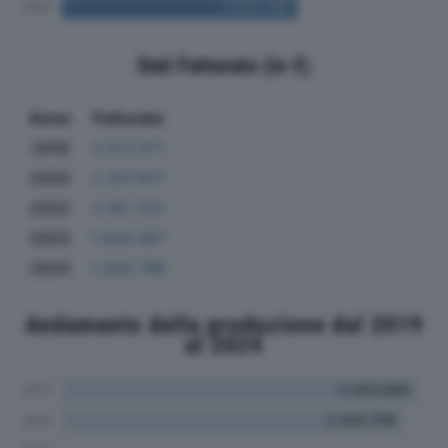
Dati Fatturato (in €)
Anno
Fatturato
2019
2.517.377
2020
2.327.617
2022
2.161.725
2023
1.929.097
2024
1.929.748
Andamento della produzione dal 2019
al 2024