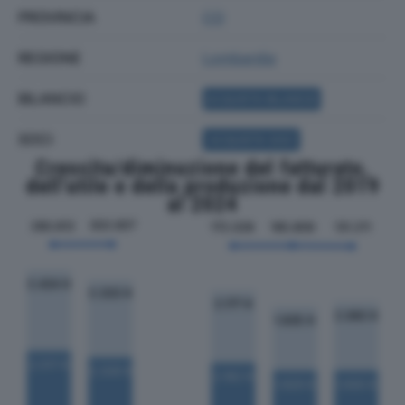
PROVINCIA
CO
REGIONE
Lombardia
BILANCIO
ACQUISTA BILANCIO
SOCI
ACQUISTA SOCI
Crescita/diminuzione del fatturato,
dell'utile e della produzione dal 2019
al 2024