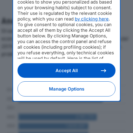
cookies to show you personalized ads based
on your browsing habits) subject to consent.
Their use is regulated by the relevant cookie
Analisi Economica 2019-2024
policy, which you can read
by clicking here
.
To give consent to optional cookies, you can
Di seguito l'andamento dei principali indicatori
accept all of them by clicking the Accept All
button below. By clicking Manage Options,
economici di OFFICINE MECCANICHE LATTUADA SRLdal
you can access the control panel and refuse
2019 al 2024, con particolare attenzione a fatturato,
all cookies (including profiling cookies); if
you refuse everything, only technical cookies
produzione e utile d'esercizio.
will be used by default. Here is the list of
providers
. Cookie consent will be stored and
Andamento del fatturato dal 2019
applied also to the other websites of
Accept All
al 2024
Editoriale Nazionale and their subdomains. By
expressing your choice on this site, you will
therefore not be asked again on other
Manage Options
Editoriale Nazionale websites that use the
same consent management platform (CMP).
You can still modify or withdraw your choice
at any time through the “Privacy Settings”
section.