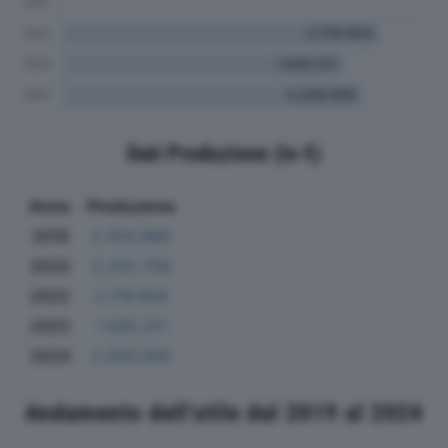
Dati Produzione (in €)
Anno
Produzione
2019
2.433.966
2020
2.332.756
2022
2.176.904
2023
1.935.311
2024
2.059.956
Andamento dell'utile dal 2019 al 2024