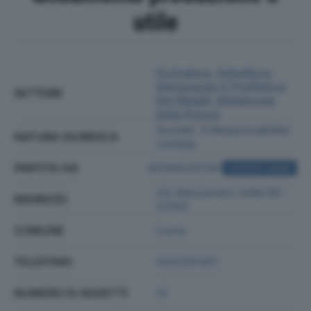
utile
Fucinatura, Imbutitura,
Stampaggio E Profilatura
SETTORE
Dei Metalli; Metallurgia
Delle Polveri
Societa' A Responsabilita'
NATURA GIURIDICA
Limitata
PARTITA IVA
00190520130
ACQUISTA VISURA
Via Alessandro Volta 60 -
INDIRIZZO
22100
COMUNE
Como
TELEFONO
0331281351
NUMERO DI ADDETTI
13