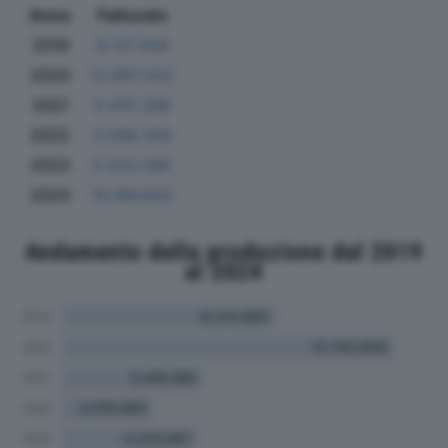
Anno
Fatturato
2019
8.127.444
2020
12.897.322
2021
5.415.266
2022
3.596.350
2023
5.023.285
2024
10.166.632
Andamento della produzione dal 2019
al 2024