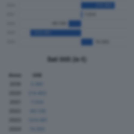
Dati Utili (in €)
Anno
Utili
2019
5.981
2020
214.463
2021
7.204
2022
-80.138
2023
-324.481
2024
74.393