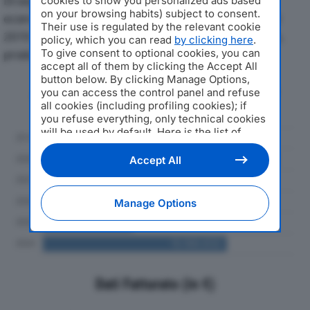
Di seguito l'andamento dei principali indicatori
cookies to show you personalized ads based
on your browsing habits) subject to consent.
economici di OAK INDUSTRIA ARREDAMENTI SPAdal
Their use is regulated by the relevant cookie
2019 al 2024, con particolare attenzione a fatturato,
policy, which you can read
by clicking here
.
To give consent to optional cookies, you can
produzione e utile d'esercizio.
accept all of them by clicking the Accept All
button below. By clicking Manage Options,
Andamento del fatturato dal 2019
you can access the control panel and refuse
al 2024
all cookies (including profiling cookies); if
you refuse everything, only technical cookies
will be used by default. Here is the list of
providers
. Cookie consent will be stored and
applied also to the other websites of
Accept All
Editoriale Nazionale and their subdomains. By
expressing your choice on this site, you will
therefore not be asked again on other
Manage Options
Editoriale Nazionale websites that use the
same consent management platform (CMP).
You can still modify or withdraw your choice
at any time through the “Privacy Settings”
section.
Dati Fatturato (in €)