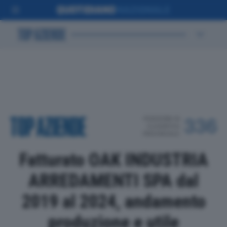
POSIZIONE IN
336
CLASSIFICA
PROVINCIALE
Fatturato OAK INDUSTRIA
ARREDAMENTI SPA dal
2019 al 2024, andamento
produzione e utile