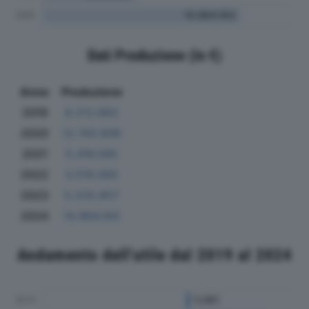
Dati Produzione (in €)
Anno
Produzione
2019
8.212.683
2020
12.743.609
2021
5.416.585
2022
3.519.060
2023
5.225.957
2024
10.964.163
Andamento dell'utile dal 2019 al 2024