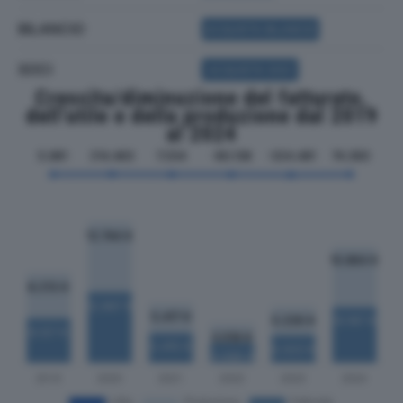
BILANCIO
ACQUISTA BILANCIO
SOCI
ACQUISTA SOCI
Crescita/diminuzione del fatturato,
dell'utile e della produzione dal 2019
al 2024