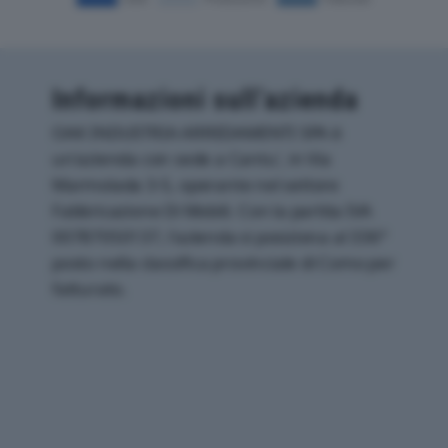
Informazioni sull’azienda
OAK INDUSTRIA ARREDAMENTI SPA è
un'azienda con sede a Cantu', in Via
Marmolada 3-5, operante nel settore
Fabbricazione Di Mobili. Con la partita IVA
00787050137, l'azienda si posiziona al 336°
posto nella classifica provinciale di Como per
fatturato.