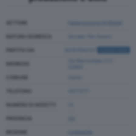
SETTORE
Fabbricazione Di Mobili
NATURA GIURIDICA
Societa' Per Azioni
PARTITA IVA
00787050137
ACQUISTA VISURA
Via Marmolada 3-5 -
INDIRIZZO
22063
COMUNE
Cantu'
TELEFONO
03173711
NUMERO DI ADDETTI
13
PROVINCIA
CO
REGIONE
Lombardia