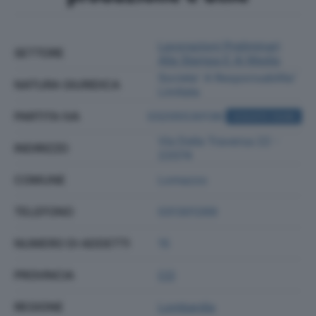
Lavorazioni Preliminari
SETTORE
Alla Stampa E Ai Media
Societa' A Responsabilita'
NATURA GIURIDICA
Limitata
PARTITA IVA
03205530136
ACQUISTA VISURA
Via Della Traversa 22 -
INDIRIZZO
22074
COMUNE
Lomazzo
TELEFONO
031301269
NUMERO DI ADDETTI
15
PROVINCIA
CO
REGIONE
Lombardia