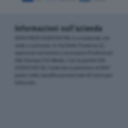
Informazioni sull’azienda
NEW PRESS EDIZIONI SRL è un'azienda con
sede a Lomazzo, in Via Della Traversa 22,
operante nel settore Lavorazioni Preliminari
Alla Stampa E Ai Media. Con la partita IVA
03205530136, l'azienda si posiziona al 944°
posto nella classifica provinciale di Como per
fatturato.