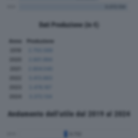
Dati Produzione (in €)
Anno
Produzione
2019
2.750.569
2020
2.601.994
2021
2.804.540
2022
3.413.663
2023
2.478.167
2024
3.372.134
Andamento dell'utile dal 2019 al 2024