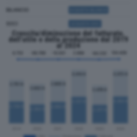
BILANCIO
ACQUISTA BILANCIO
SOCI
ACQUISTA SOCI
Crescita/diminuzione del fatturato,
dell'utile e della produzione dal 2019
al 2024