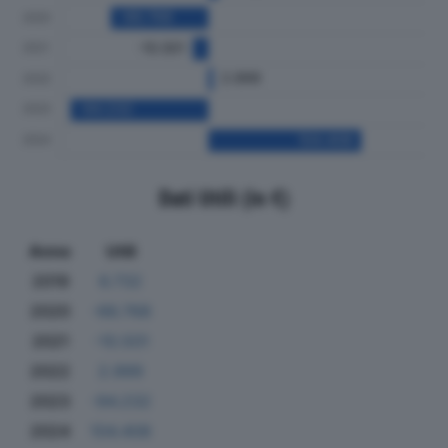
Dati Utili (in €)
Anno
Utili
2019
6.732
2020
-66.768
2021
-10.501
2022
2.999
2023
-94.232
2024
104.408