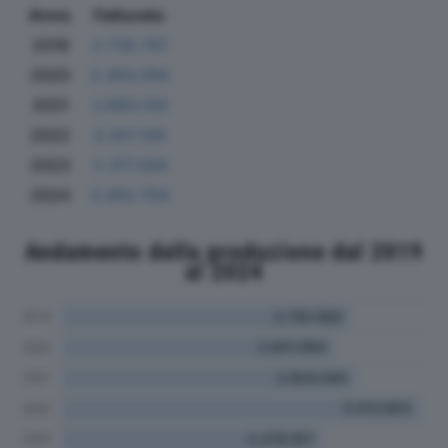
Anno
Fatturato
2019
2.735.747
2020
2.364.294
2021
2.693.120
2022
3.321.126
2023
2.317.264
2024
3.362.704
Andamento della produzione dal 2019
al 2024