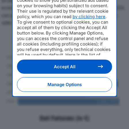
Di seguito l'andamento dei principali indicatori
cookies to show you personalized ads based
on your browsing habits) subject to consent.
economici di NEW PRESS EDIZIONI SRLdal 2019 al 2024,
Their use is regulated by the relevant cookie
con particolare attenzione a fatturato, produzione e
policy, which you can read
by clicking here
.
To give consent to optional cookies, you can
utile d'esercizio.
accept all of them by clicking the Accept All
button below. By clicking Manage Options,
Andamento del fatturato dal 2019
you can access the control panel and refuse
al 2024
all cookies (including profiling cookies); if
you refuse everything, only technical cookies
will be used by default. Here is the list of
providers
. Cookie consent will be stored and
applied also to the other websites of
Accept All
Editoriale Nazionale and their subdomains. By
expressing your choice on this site, you will
therefore not be asked again on other
Manage Options
Editoriale Nazionale websites that use the
same consent management platform (CMP).
You can still modify or withdraw your choice
at any time through the “Privacy Settings”
section.
Dati Fatturato (in €)