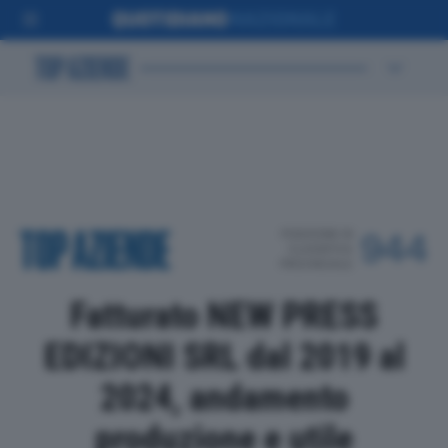
POSIZIONE IN
944
CLASSIFICA
PROVINCIALE
Fatturato NEW PRESS
EDIZIONI SRL dal 2019 al
2024, andamento
produzione e utile