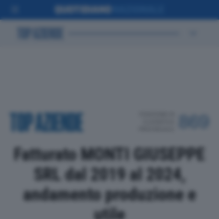
POSIZIONE IN
869
CLASSIFICA
PROVINCIALE
Fatturato MONTI GIUSEPPE
SRL dal 2019 al 2024,
andamento produzione e
utile