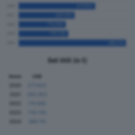
Dati Utili (in €)
Anno
Utili
2020
277.623
2021
203.053
2022
170.845
2023
179.726
2024
389.110