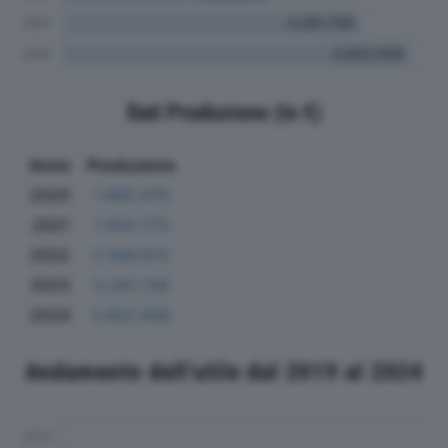
Dati Produzione (in €)
Anno
Produzione
2020
1.665.070
2021
1.553.773
2022
2.306.972
2023
3.281.726
2024
3.822.936
Andamento dell'utile dal 2019 al 2024