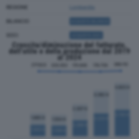
REGIONE
Lombardia
BILANCIO
ACQUISTA BILANCIO
SOCI
ACQUISTA SOCI
Crescita/diminuzione del fatturato,
dell'utile e della produzione dal 2019
al 2024