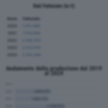
Dati Fatturato (in €)
Anno
Fatturato
2020
1.612.988
2021
1.518.808
2022
2.268.353
2023
3.223.615
2024
3.743.348
Andamento della produzione dal 2019
al 2024