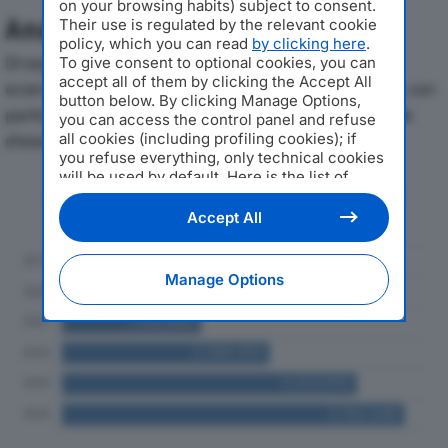
on your browsing habits) subject to consent.
Analisi Economica 2019-2024
Their use is regulated by the relevant cookie
policy, which you can read
by clicking here
.
Di seguito l'andamento dei principali indicatori
To give consent to optional cookies, you can
accept all of them by clicking the Accept All
economici di MONTI GIUSEPPE SRLdal 2019 al 2024, con
button below. By clicking Manage Options,
particolare attenzione a fatturato, produzione e utile
you can access the control panel and refuse
all cookies (including profiling cookies); if
d'esercizio.
you refuse everything, only technical cookies
will be used by default. Here is the list of
Andamento del fatturato dal 2019
providers
. Cookie consent will be stored and
al 2024
applied also to the other websites of
Accept All
Editoriale Nazionale and their subdomains. By
expressing your choice on this site, you will
therefore not be asked again on other
Manage Options
Editoriale Nazionale websites that use the
same consent management platform (CMP).
You can still modify or withdraw your choice
at any time through the “Privacy Settings”
section.