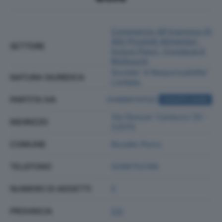
Commercio All'ingrosso Di
Altri Prodotti Alimentari,
SETTORE
Inclusi Pesci, Crostacei E
Molluschi
Societa' A Responsabilita'
NATURA GIURIDICA
Limitata
PARTITA IVA
01486510132
ACQUISTA VISURA
Via Giosue' Carducci 33 -
INDIRIZZO
22070
COMUNE
Rovello Porro
TELEFONO
0296752196
NUMERO DI ADDETTI
5
PROVINCIA
CO