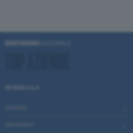
QN Media S.p.A.
CATEGORIE
ABBONAMENTI