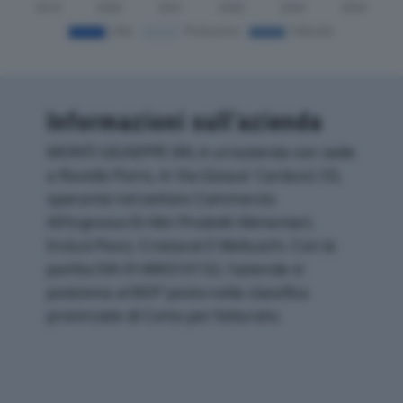
Informazioni sull’azienda
MONTI GIUSEPPE SRL è un'azienda con sede
a Rovello Porro, in Via Giosue' Carducci 33,
operante nel settore Commercio
All'ingrosso Di Altri Prodotti Alimentari,
Inclusi Pesci, Crostacei E Molluschi. Con la
partita IVA 01486510132, l'azienda si
posiziona al 869° posto nella classifica
provinciale di Como per fatturato.