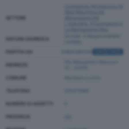
Commercio All'ingrosso Di
Altre Macchine Ed
SETTORE
Attrezzature Per
L'industria, Il Commercio E
La Navigazione Nca
Societa' A Responsabilita'
NATURA GIURIDICA
Limitata
PARTITA IVA
01805380134
ACQUISTA VISURA
Via Alessandro Manzoni
INDIRIZZO
12 - 22070
COMUNE
Montano Lucino
TELEFONO
031473382
NUMERO DI ADDETTI
5
PROVINCIA
CO