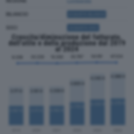
REGIONE
Lombardia
BILANCIO
ACQUISTA BILANCIO
SOCI
ACQUISTA SOCI
Crescita/diminuzione del fatturato,
dell'utile e della produzione dal 2019
al 2024