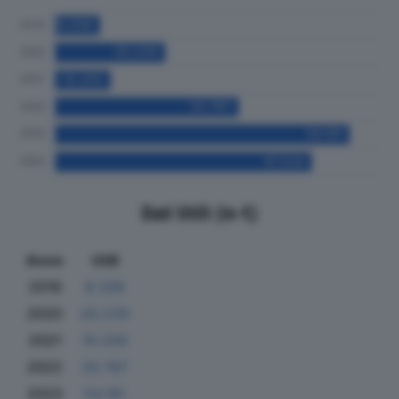
Dati Utili (in €)
Anno
Utili
2019
8.208
2020
20.229
2021
10.200
2022
33.767
2023
54.191