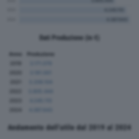
Dati Produzione (in €)
Anno
Produzione
2019
3.171.079
2020
3.191.001
2021
3.209.104
2022
3.805.444
2023
4.245.110
2024
4.387.643
Andamento dell'utile dal 2019 al 2024