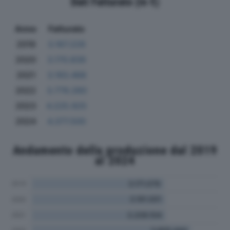
Dati Fatturato (in €)
Anno
Fatturato
2019
3.167.229
2020
3.170.839
2021
3.193.468
2022
3.779.260
2023
4.225.925
2024
4.377.500
Andamento della produzione dal 2019
al 2024