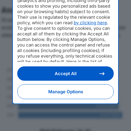
(analytics and profiling, including third-party
cookies to show you personalized ads based
Analisi Economica 2019-2024
on your browsing habits) subject to consent.
Their use is regulated by the relevant cookie
Di seguito l'andamento dei principali indicatori
policy, which you can read
by clicking here
.
economici di MIRE SRLdal 2019 al 2024, con particolare
To give consent to optional cookies, you can
accept all of them by clicking the Accept All
attenzione a fatturato, produzione e utile d'esercizio.
button below. By clicking Manage Options,
you can access the control panel and refuse
Andamento del fatturato dal 2019
all cookies (including profiling cookies); if
al 2024
you refuse everything, only technical cookies
will be used by default. Here is the list of
providers
. Cookie consent will be stored and
applied also to the other websites of
Accept All
Editoriale Nazionale and their subdomains. By
expressing your choice on this site, you will
therefore not be asked again on other
Manage Options
Editoriale Nazionale websites that use the
same consent management platform (CMP).
You can still modify or withdraw your choice
at any time through the “Privacy Settings”
section.