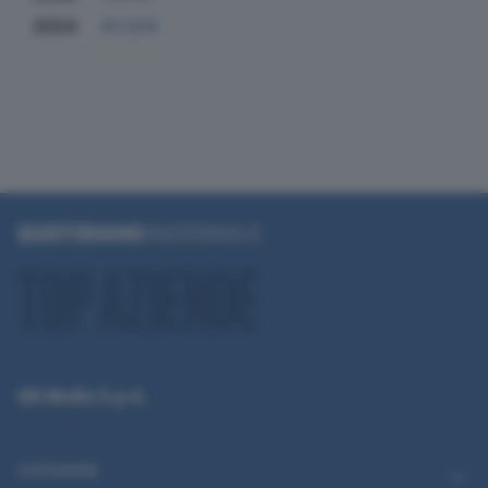
2024
47.224
QN Media S.p.A.
CATEGORIE