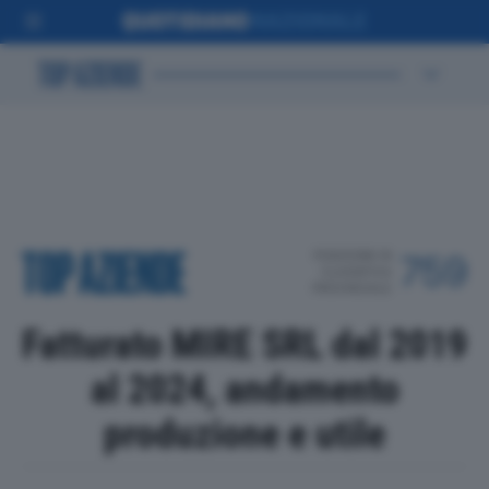
POSIZIONE IN
759
CLASSIFICA
PROVINCIALE
Fatturato MIRE SRL dal 2019
al 2024, andamento
produzione e utile