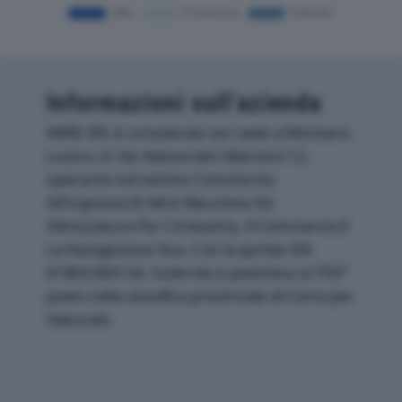
Informazioni sull’azienda
MIRE SRL è un'azienda con sede a Montano
Lucino, in Via Alessandro Manzoni 12,
operante nel settore Commercio
All'ingrosso Di Altre Macchine Ed
Attrezzature Per L'industria, Il Commercio E
La Navigazione Nca. Con la partita IVA
01805380134, l'azienda si posiziona al 759°
posto nella classifica provinciale di Como per
fatturato.