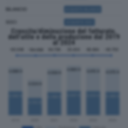
BILANCIO
ACQUISTA BILANCIO
SOCI
ACQUISTA SOCI
Crescita/diminuzione del fatturato,
dell'utile e della produzione dal 2019
al 2024