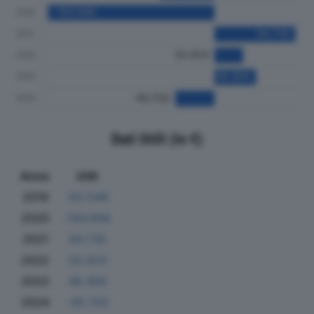
Dati Utili (in €)
Anno
Utili
2019
-63.548
2020
-194.696
2021
94.736
2022
33.424
2023
48.494
2024
-45.703