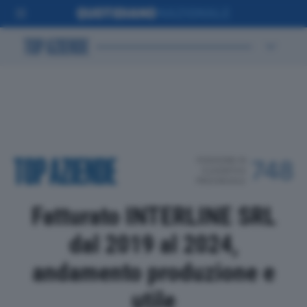
POSIZIONE IN
748
CLASSIFICA
PROVINCIALE
Fatturato INTERLINE SRL
dal 2019 al 2024,
andamento produzione e
utile