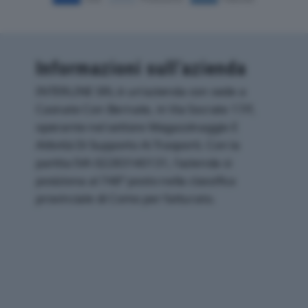
Informazioni sull’azienda
INTERLINE SRL è un'azienda con sede a
Casnate Con Bernate, in Via Socrate 17/f,
operante nel settore Magazzinaggio E
Attività Di Supporto Ai Trasporti. Con la
partita IVA 02283140131, l'azienda si
posiziona al 748° posto nella classifica
provinciale di Como per fatturato.