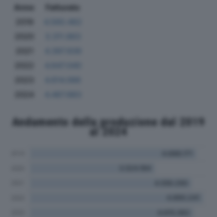
Anno
Fatturato
2019
4.560.462
2020
3.311.863
2021
4.397.939
2022
4.647.040
2023
4.614.066
2024
4.467.883
Andamento della produzione dal 2019
al 2024