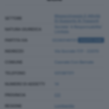
Magazzinaggio E Attività
SETTORE
Di Supporto Ai Trasporti
Societa' A Responsabilita'
NATURA GIURIDICA
Limitata
PARTITA IVA
02283140131
ACQUISTA VISURA
INDIRIZZO
Via Socrate 17/f - 22070
COMUNE
Casnate Con Bernate
TELEFONO
031387311
NUMERO DI ADDETTI
14
PROVINCIA
CO
REGIONE
Lombardia