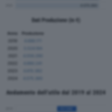
Dati Produzione (in €)
Anno
Produzione
2019
4.688.171
2020
3.524.184
2021
4.559.290
2022
4.890.241
2023
4.615.362
2024
4.575.360
Andamento dell'utile dal 2019 al 2024