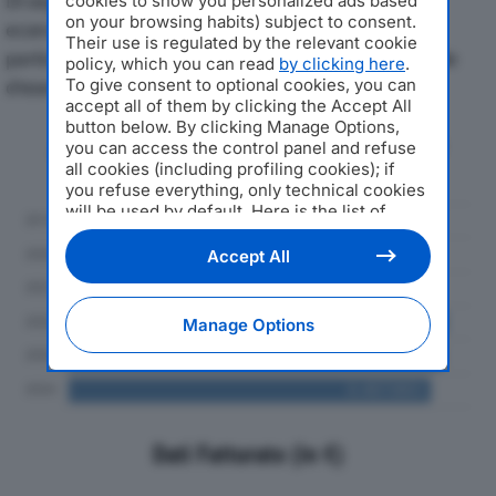
Di seguito l'andamento dei principali indicatori
cookies to show you personalized ads based
on your browsing habits) subject to consent.
economici di INTERLINE SRLdal 2019 al 2024, con
Their use is regulated by the relevant cookie
particolare attenzione a fatturato, produzione e utile
policy, which you can read
by clicking here
.
To give consent to optional cookies, you can
d'esercizio.
accept all of them by clicking the Accept All
button below. By clicking Manage Options,
Andamento del fatturato dal 2019
you can access the control panel and refuse
al 2024
all cookies (including profiling cookies); if
you refuse everything, only technical cookies
will be used by default. Here is the list of
providers
. Cookie consent will be stored and
applied also to the other websites of
Accept All
Editoriale Nazionale and their subdomains. By
expressing your choice on this site, you will
therefore not be asked again on other
Manage Options
Editoriale Nazionale websites that use the
same consent management platform (CMP).
You can still modify or withdraw your choice
at any time through the “Privacy Settings”
section.
Dati Fatturato (in €)