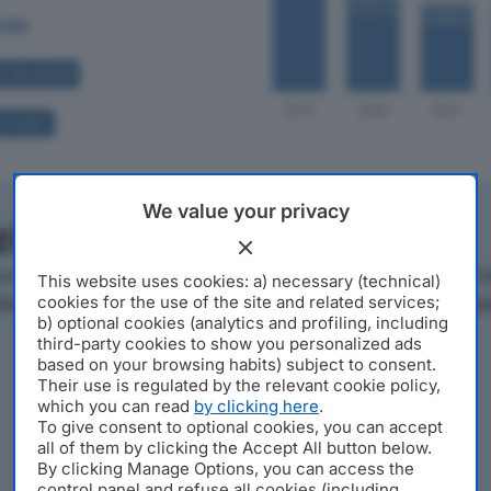
dia
A BILANCIO
A SOCI
We value your privacy
azienda
Como, in Via Napo Torriani 19/c, operante nel settore Com
This website uses cookies: a) necessary (technical)
Molluschi. Con la partita IVA 03553850136, l'azienda si posiz
cookies for the use of the site and related services;
b) optional cookies (analytics and profiling, including
third-party cookies to show you personalized ads
based on your browsing habits) subject to consent.
Their use is regulated by the relevant cookie policy,
which you can read
by clicking here
.
To give consent to optional cookies, you can accept
all of them by clicking the Accept All button below.
By clicking Manage Options, you can access the
control panel and refuse all cookies (including