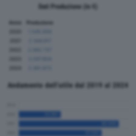
Dati Produzione (in €)
Anno
Produzione
2020
1.545.658
2021
2.344.917
2022
2.082.737
2023
2.047.804
2024
2.361.873
Andamento dell'utile dal 2019 al 2024