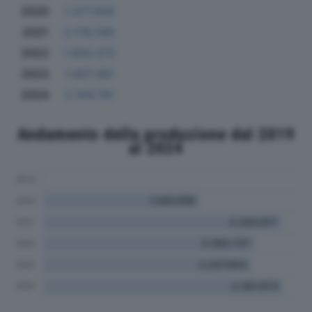
2020
1.377.926
2021
2.176.280
2022
1.820.372
2023
1.827.361
2024
2.104.761
Andamento della produzione dal 2019
al 2024