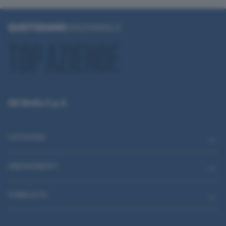
QN Media S.p.A.
CATEGORIE
ABBONAMENTI
PUBBLICITÀ