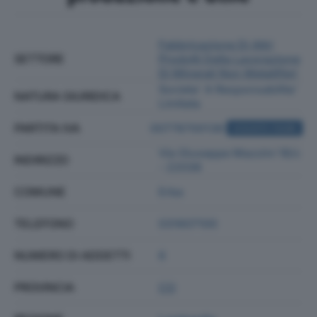
Fabbricazione Di Altri
SETTORE
Prodotti Della Lavorazione
Di Minerali Non Metalliferi
Societa' A Responsabilita'
NATURA GIURIDICA
Limitata
PARTITA IVA
00778700138
ACQUISTA VISURA
Via Giuseppe Mazzini 18/c
INDIRIZZO
- 22036
COMUNE
Erba
TELEFONO
031607100
NUMERO DI ADDETTI
6
PROVINCIA
CO