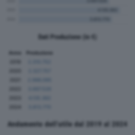
Dati Produzione (in €)
Anno
Produzione
2019
2.310.752
2020
2.327.757
2021
2.996.095
2022
3.697.526
2023
4.135.362
2024
3.813.770
Andamento dell'utile dal 2019 al 2024