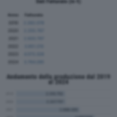
Dati Fatturato (in €)
Anno
Fatturato
2019
2.262.078
2020
2.255.767
2021
2.920.797
2022
3.651.210
2023
4.073.326
2024
3.764.285
Andamento della produzione dal 2019
al 2024