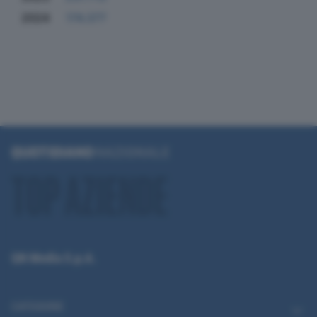
2024
174.377
QN Media S.p.A.
CATEGORIE