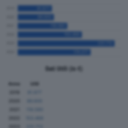
Dati Utili (in €)
Anno
Utili
2019
81.877
2020
86.600
2021
118.580
2022
153.468
2023
231.713