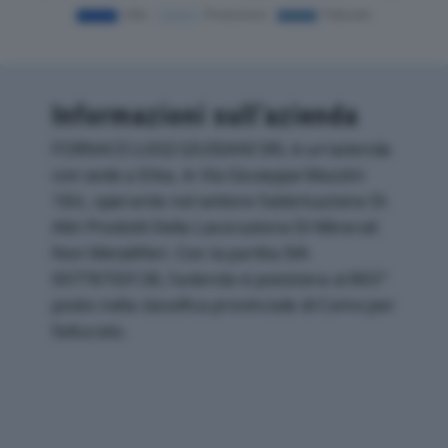
Informazioni sull’azienda
FORNACE LUIGI GIUSSANI SRL è un'azienda
con sede a Erba, in Via Giuseppe Mazzini
18/c, operante nel settore Fabbricazione Di
Altri Prodotti Della Lavorazione Di Minerali
Non Metalliferi. Con la partita IVA
00778700138, l'azienda si posiziona al 865°
posto nella classifica provinciale di Como per
fatturato.