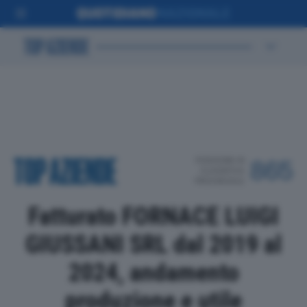
POSIZIONE IN
865
CLASSIFICA
PROVINCIALE
Fatturato FORNACE LUIGI
GIUSSANI SRL dal 2019 al
2024, andamento
produzione e utile