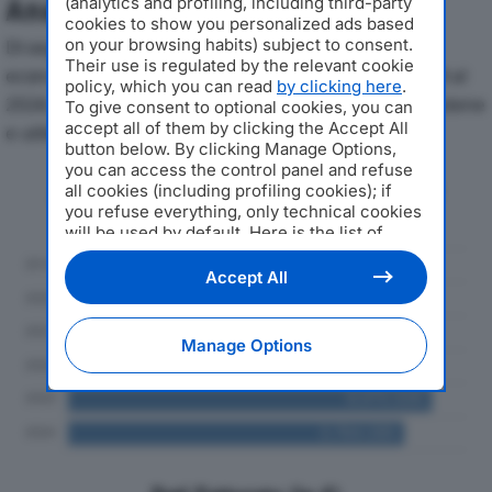
(analytics and profiling, including third-party
Analisi Economica 2019-2024
cookies to show you personalized ads based
on your browsing habits) subject to consent.
Di seguito l'andamento dei principali indicatori
Their use is regulated by the relevant cookie
economici di FORNACE LUIGI GIUSSANI SRLdal 2019 al
policy, which you can read
by clicking here
.
2024, con particolare attenzione a fatturato, produzione
To give consent to optional cookies, you can
accept all of them by clicking the Accept All
e utile d'esercizio.
button below. By clicking Manage Options,
you can access the control panel and refuse
Andamento del fatturato dal 2019
all cookies (including profiling cookies); if
al 2024
you refuse everything, only technical cookies
will be used by default. Here is the list of
providers
. Cookie consent will be stored and
applied also to the other websites of
Accept All
Editoriale Nazionale and their subdomains. By
expressing your choice on this site, you will
therefore not be asked again on other
Manage Options
Editoriale Nazionale websites that use the
same consent management platform (CMP).
You can still modify or withdraw your choice
at any time through the “Privacy Settings”
section.