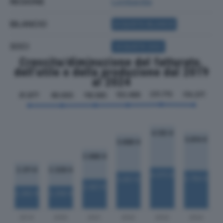
REGIONE
Lombardia
BILANCIO
ACQUISTA BILANCIO
SOCI
ACQUISTA SOCI
Crescita/diminuzione del fatturato,
dell'utile e della produzione dal 2019
al 2024