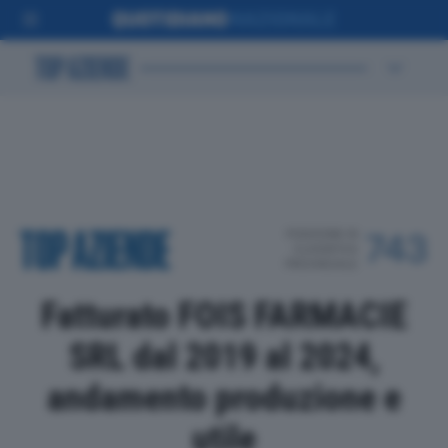
POSIZIONE IN
743
CLASSIFICA
PROVINCIALE
Fatturato FOIS FARMACIE
SRL dal 2019 al 2024,
andamento produzione e
utile