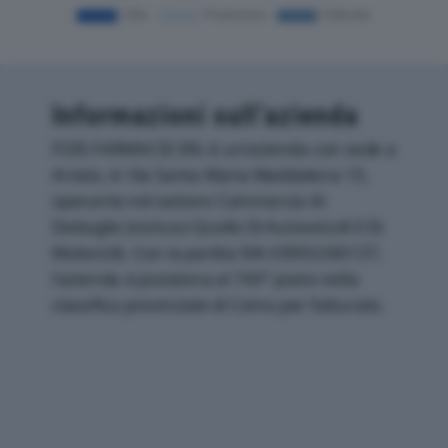
Informazioni sull’azienda
FOIS FARMACIE SRL è un'azienda con sede a
Arosio, in Via Santa Maria Maddalena 13,
operante nel settore Commercio Al
Dettaglio (escluso Quello Di Autoveicoli E Di
Motocicli). Con la partita IVA 03992260137,
l'azienda si posiziona al 743° posto nella
classifica provinciale di Como per fatturato.