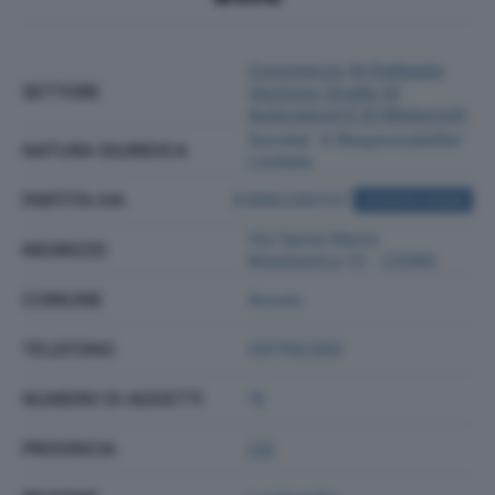
Commercio Al Dettaglio
SETTORE
(escluso Quello Di
Autoveicoli E Di Motocicli)
Societa' A Responsabilita'
NATURA GIURIDICA
Limitata
PARTITA IVA
03992260137
ACQUISTA VISURA
Via Santa Maria
INDIRIZZO
Maddalena 13 - 22060
COMUNE
Arosio
TELEFONO
031762283
NUMERO DI ADDETTI
15
PROVINCIA
CO