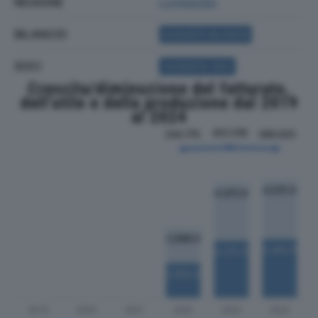
REGIONE
Lombardia
BILANCIO
ACQUISTA BILANCIO
SOCI
ACQUISTA SOCI
Crescita/diminuzione del fatturato,
dell'utile e della produzione dal 2019
al 2024