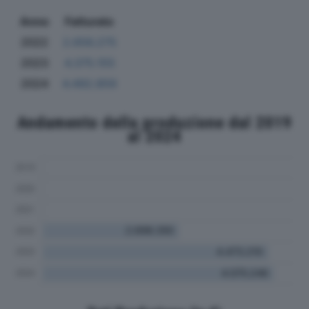
Anno
Fatturato
2022
2.656.275
2023
4.375.155
2024
4.492.859
Andamento della produzione dal 2019
al 2024