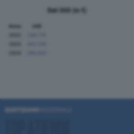
Dati Utili (in €)
Anno
Utili
2022
244.775
2023
422.518
2024
289.620