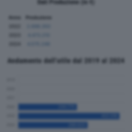
Dati Produzione (in €)
Anno
Produzione
2022
2.698.350
2023
4.473.210
2024
4.575.246
Andamento dell'utile dal 2019 al 2024