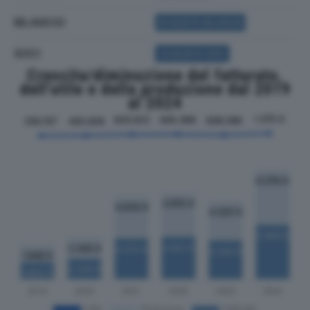
BILANCIO
ACQUISTA BILANCIO
SOCI
ACQUISTA SOCI
Crescita/diminuzione del fatturato,
dell'utile e della produzione dal 2019
al 2024