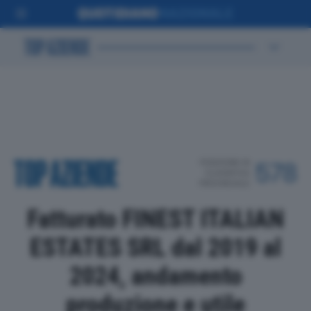
POSIZIONE IN
578
CLASSIFICA
PROVINCIALE
Fatturato FINEST ITALIAN
ESTATES SRL dal 2019 al
2024, andamento
produzione e utile