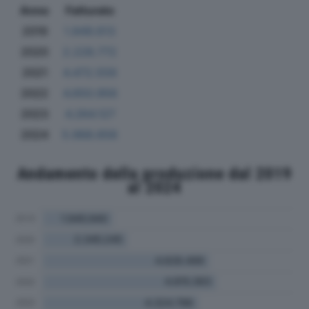
Anno
Fatturato
2019
1.849.613
2020
2.228.772
2021
4.472.559
2022
4.650.956
2023
4.264.127
2024
5.968.658
Andamento della produzione dal 2019
al 2024