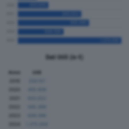
Dati Utili (in €)
Anno
Utili
2019
256.157
2020
405.609
2021
843.622
2022
945.499
2023
608.096
2024
1.375.059