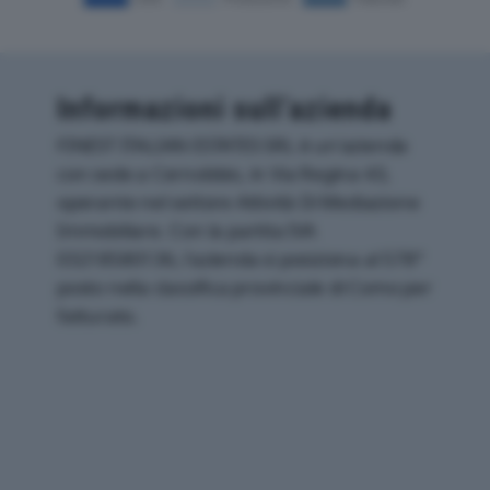
Informazioni sull’azienda
FINEST ITALIAN ESTATES SRL è un'azienda
con sede a Cernobbio, in Via Regina 43,
operante nel settore Attività Di Mediazione
Immobiliare. Con la partita IVA
03218580136, l'azienda si posiziona al 578°
posto nella classifica provinciale di Como per
fatturato.