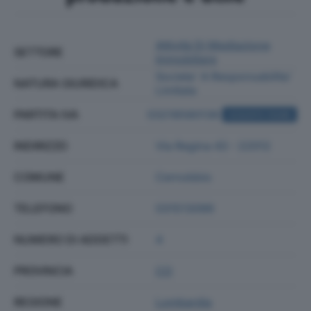
Attività Di Mediazione
SETTORE
Immobiliare
Societa' A Responsabilita'
NATURA GIURIDICA
Limitata
PARTITA IVA
03218580136
ACQUISTA VISURA
INDIRIZZO
Via Regina 43 - 22012
COMUNE
Cernobbio
TELEFONO
031513099
NUMERO DI ADDETTI
4
PROVINCIA
CO
REGIONE
Lombardia