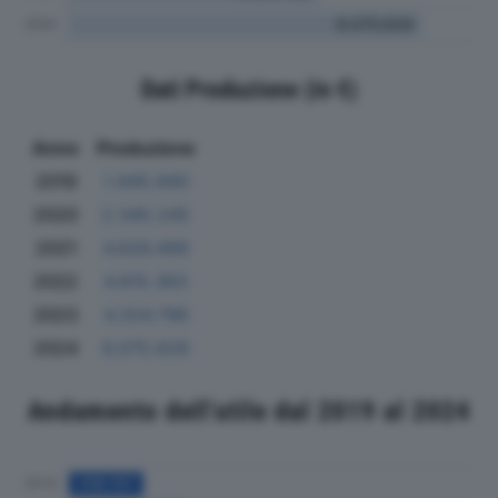
Dati Produzione (in €)
Anno
Produzione
2019
1.945.940
2020
2.345.245
2021
4.626.499
2022
4.815.363
2023
4.324.796
2024
6.075.629
Andamento dell'utile dal 2019 al 2024