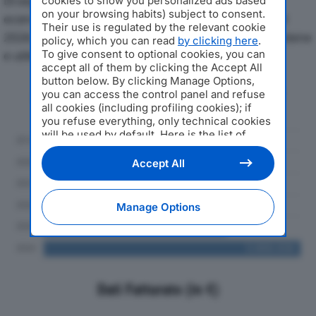
Di seguito l'andamento dei principali indicatori
cookies to show you personalized ads based
on your browsing habits) subject to consent.
economici di FINEST ITALIAN ESTATES SRLdal 2019 al
Their use is regulated by the relevant cookie
2024, con particolare attenzione a fatturato, produzione
policy, which you can read
by clicking here
.
To give consent to optional cookies, you can
e utile d'esercizio.
accept all of them by clicking the Accept All
button below. By clicking Manage Options,
Andamento del fatturato dal 2019
you can access the control panel and refuse
al 2024
all cookies (including profiling cookies); if
you refuse everything, only technical cookies
will be used by default. Here is the list of
providers
. Cookie consent will be stored and
applied also to the other websites of
Accept All
Editoriale Nazionale and their subdomains. By
expressing your choice on this site, you will
therefore not be asked again on other
Manage Options
Editoriale Nazionale websites that use the
same consent management platform (CMP).
You can still modify or withdraw your choice
at any time through the “Privacy Settings”
section.
Dati Fatturato (in €)