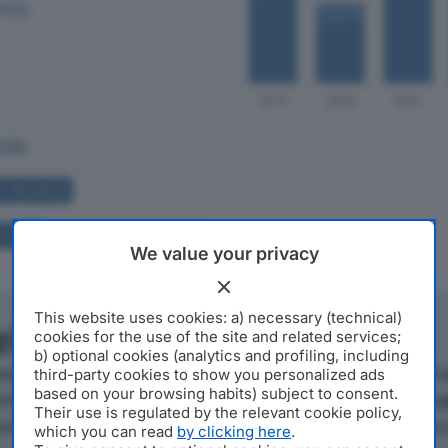
122
dia
A BILANCIO
A SOCI
We value your privacy
This website uses cookies: a) necessary (technical)
azienda
cookies for the use of the site and related services;
b) optional cookies (analytics and profiling, including
erde, in Via Leonardo Da Vinci 6, operante nel settore Fab
third-party cookies to show you personalized ads
based on your browsing habits) subject to consent.
to Ausiliario Dei Tessili, Di Macchine Per Cucire E Per Magli
Their use is regulated by the relevant cookie policy,
osiziona al 674° posto nella classifica provinciale di Como 
which you can read
by clicking here
.