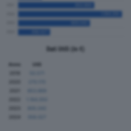
Dati Utili (in €)
Anno
Utili
2019
50.571
2020
270.170
2021
853.869
2022
1.164.350
2023
805.042
2024
358.027