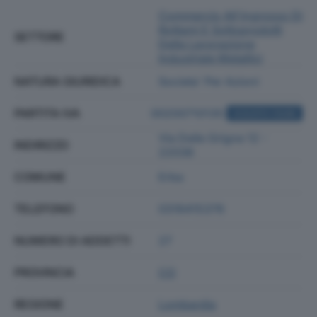
Commercio All'ingrosso Di
Rottami E Sottoprodotti
SETTORE
Della Lavorazione
Industriale Metallici
NATURA GIURIDICA
Societa' Per Azioni
PARTITA IVA
00200710135
ACQUISTA VISURA
Via Delle Grigne 12 -
INDIRIZZO
22036
COMUNE
Erba
TELEFONO
0316415376
NUMERO DI ADDETTI
27
PROVINCIA
CO
REGIONE
Lombardia