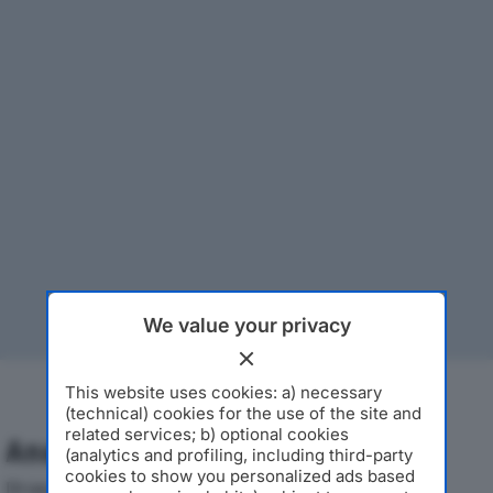
We value your privacy
This website uses cookies: a) necessary
(technical) cookies for the use of the site and
related services; b) optional cookies
Analisi Economica 2019-2024
(analytics and profiling, including third-party
cookies to show you personalized ads based
Di seguito l'andamento dei principali indicatori