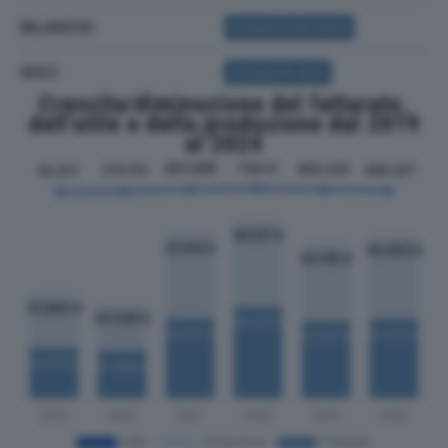
BILANCIO
ACQUISTA BILANCIO
SOCI
ACQUISTA SOCI
Crescita/diminuzione del fatturato,
dell'utile e della produzione dal 2019
al 2024