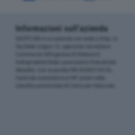
Informazioni sull’azienda
DIOTTI SPA è un'azienda con sede a Erba, in
Via Delle Grigne 12, operante nel settore
Commercio All'ingrosso Di Rottami E
Sottoprodotti Della Lavorazione Industriale
Metallici. Con la partita IVA 00200710135,
l'azienda si posiziona al 96° posto nella
classifica provinciale di Como per fatturato.