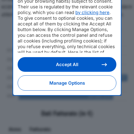
on your browsing habits) subject to consent.
economici di DIOTTI SPAdal 2019 al 2024, con particolare
Their use is regulated by the relevant cookie
policy, which you can read
by clicking here
.
attenzione a fatturato, produzione e utile d'esercizio.
To give consent to optional cookies, you can
accept all of them by clicking the Accept All
Andamento del fatturato dal 2019
button below. By clicking Manage Options,
you can access the control panel and refuse
al 2024
all cookies (including profiling cookies); if
you refuse everything, only technical cookies
will be used by default. Here is the list of
providers
. Cookie consent will be stored and
applied also to the other websites of
Accept All
Editoriale Nazionale and their subdomains. By
expressing your choice on this site, you will
therefore not be asked again on other
Manage Options
Editoriale Nazionale websites that use the
same consent management platform (CMP).
You can still modify or withdraw your choice
at any time through the “Privacy Settings”
section.
Dati Fatturato (in €)
Anno
Fatturato