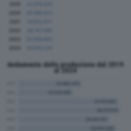
2019
22.078.643
2020
20.908.872
2021
34.912.677
2022
39.757.269
2023
33.556.650
2024
34.550.374
Andamento della produzione dal 2019
al 2024