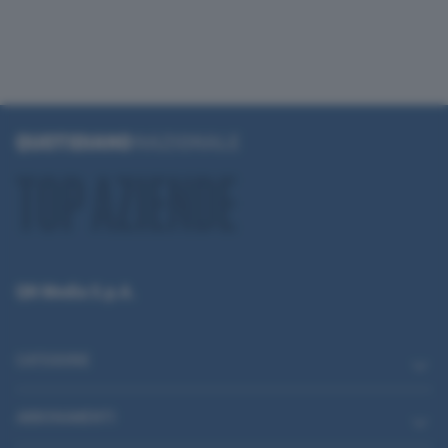
QN Media S.p.A.
CATEGORIE
ABBONAMENTI