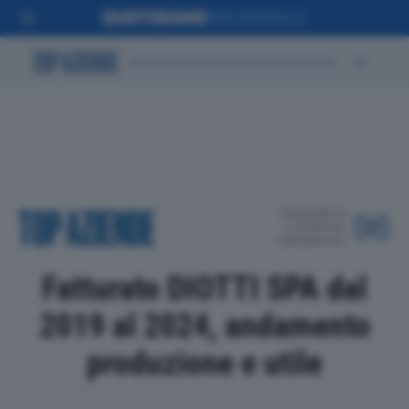
POSIZIONE IN
96
CLASSIFICA
PROVINCIALE
Fatturato DIOTTI SPA dal
2019 al 2024, andamento
produzione e utile