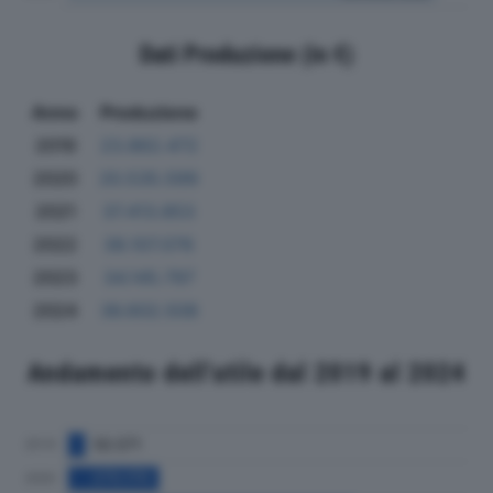
Dati Produzione (in €)
Anno
Produzione
2019
23.862.472
2020
20.535.599
2021
37.413.853
2022
38.107.076
2023
34.145.797
2024
36.602.508
Andamento dell'utile dal 2019 al 2024