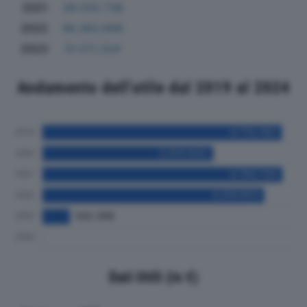
2021
38.032.738
2022
48.363.668
2023
51.511.324
Andamento dell'utile dal 2019 al 2024
Dati Utili (in €)