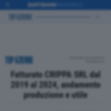
POSIZIONE IN CLASSIFICA
PROVINCIALE
Fatturato CRIPPA SRL dal
2019 al 2024, andamento
produzione e utile