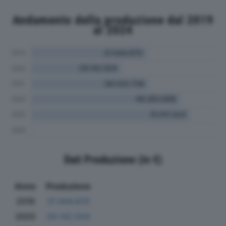
Andamento della produzione dal 2019
al 2024
Dati Produzione (in €)
Anno
Produzione
2019
37.444.870
2020
29.142.504