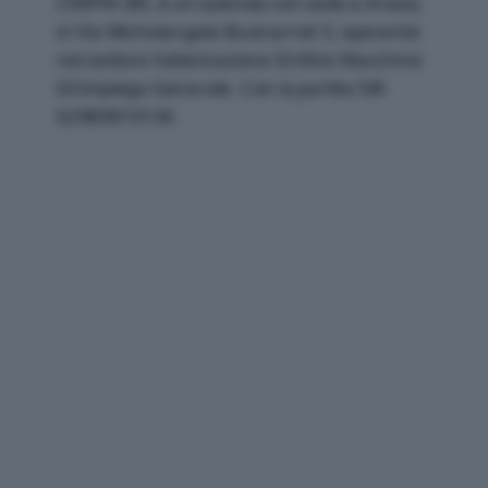
CRIPPA SRL è un'azienda con sede a Arosio,
in Via Michelangelo Buonarroti 3, operante
nel settore Fabbricazione Di Altre Macchine
Di Impiego Generale. Con la partita IVA
02989810136