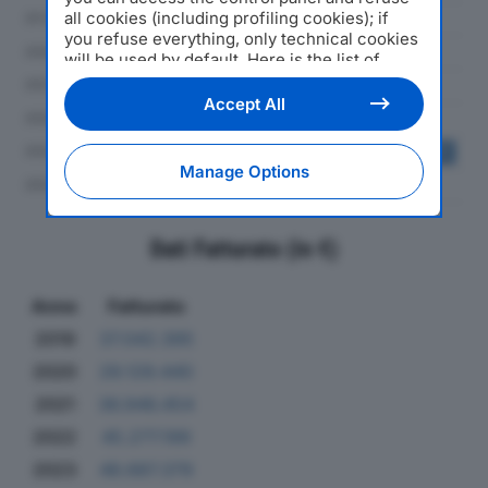
all cookies (including profiling cookies); if
you refuse everything, only technical cookies
will be used by default. Here is the list of
providers
. Cookie consent will be stored and
applied also to the other websites of
Accept All
Editoriale Nazionale and their subdomains. By
expressing your choice on this site, you will
therefore not be asked again on other
Manage Options
Editoriale Nazionale websites that use the
same consent management platform (CMP).
You can still modify or withdraw your choice
at any time through the “Privacy Settings”
Dati Fatturato (in €)
section.
Anno
Fatturato
2019
37.042.395
2020
29.129.440
2021
36.946.454
2022
45.277.199
2023
48.687.379