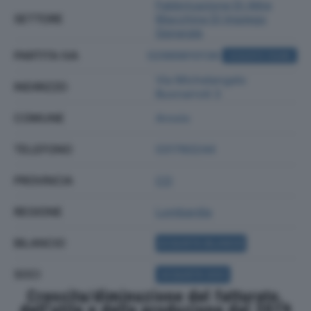
Fabbricazione Di Altre
SETTORE
Macchine Di Impiego
Generale
PARTITA IVA
02989810136
ACQUISTA VISURA
Via Michelangelo
INDIRIZZO
Buonarroti 3
COMUNE
Arosio
TELEFONO
031760244
PROVINCIA
CO
REGIONE
Lombardia
BILANCIO
ACQUISTA BILANCIO
SOCI
ACQUISTA SOCI
Crescita/diminuzione del fatturato,
dell'utile e della produzione dal 2019