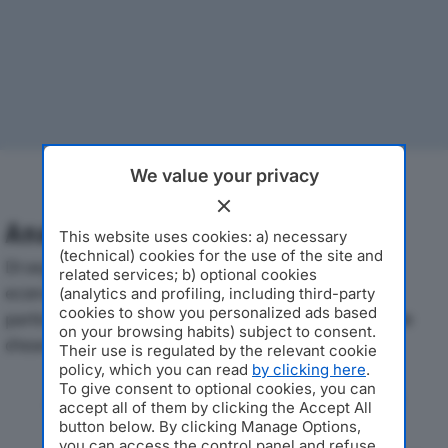
We value your privacy
Analisi Economica 2019-2024
This website uses cookies: a) necessary
(technical) cookies for the use of the site and
Di seguito l'andamento dei principali indicatori
related services; b) optional cookies
economici di CRIPPA SRLdal 2019 al 2024, con
(analytics and profiling, including third-party
cookies to show you personalized ads based
particolare attenzione a fatturato, produzione e utile
on your browsing habits) subject to consent.
d'esercizio.
Their use is regulated by the relevant cookie
policy, which you can read
by clicking here
.
To give consent to optional cookies, you can
Andamento del fatturato dal 2019
accept all of them by clicking the Accept All
al 2024
button below. By clicking Manage Options,
you can access the control panel and refuse