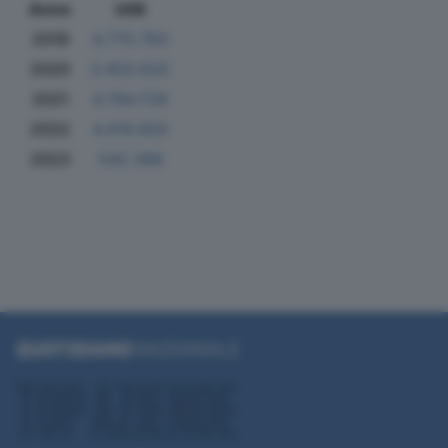
Anno
Utili
2019
4.770.783
2020
3.403.632
2021
4.784.728
2022
4.419.603
2023
542.398