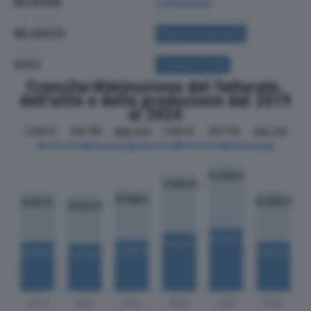
REGIONE
Lombardia
BILANCIO
ACQUISTA BILANCIO
SOCI
ACQUISTA SOCI
Crescita/diminuzione del fatturato,
dell'utile e della produzione dal 2019
al 2024