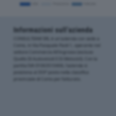
Informazioni sull’azienda
CONSULTEAM SRL è un'azienda con sede a
Como, in Via Pasquale Paoli 1, operante nel
settore Commercio All'ingrosso (escluso
Quello Di Autoveicoli E Di Motocicli). Con la
partita IVA 01063510406, l'azienda si
posiziona al 359° posto nella classifica
provinciale di Como per fatturato.