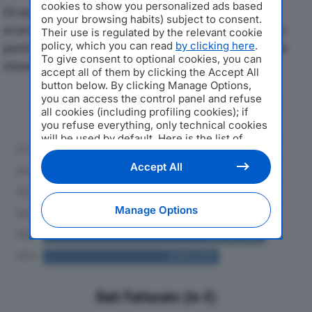
cookies to show you personalized ads based
Di seguito l'andamento dei principali indicatori
on your browsing habits) subject to consent.
economici di CONSULTEAM SRLdal 2019 al 2024, con
Their use is regulated by the relevant cookie
policy, which you can read
by clicking here
.
particolare attenzione a fatturato, produzione e utile
To give consent to optional cookies, you can
d'esercizio.
accept all of them by clicking the Accept All
button below. By clicking Manage Options,
you can access the control panel and refuse
Andamento del fatturato dal 2019
all cookies (including profiling cookies); if
al 2024
you refuse everything, only technical cookies
will be used by default. Here is the list of
providers
. Cookie consent will be stored and
applied also to the other websites of
Accept All
Editoriale Nazionale and their subdomains. By
expressing your choice on this site, you will
therefore not be asked again on other
Manage Options
Editoriale Nazionale websites that use the
same consent management platform (CMP).
You can still modify or withdraw your choice
at any time through the “Privacy Settings”
section.
Dati Fatturato (in €)