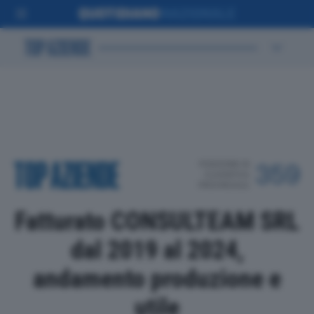
POSIZIONE IN
359
CLASSIFICA
PROVINCIALE
Fatturato CONSULTEAM SRL
dal 2019 al 2024,
andamento produzione e
utile