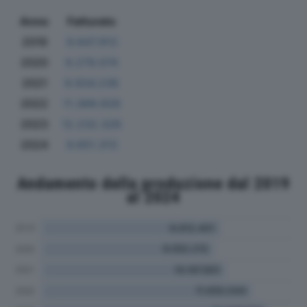
Anno
Fatturato
2019
9.647.913
2020
9.279.074
2021
9.934.236
2022
11.369.926
2023
12.232.326
2024
9.651.313
Andamento della produzione dal 2019
al 2024