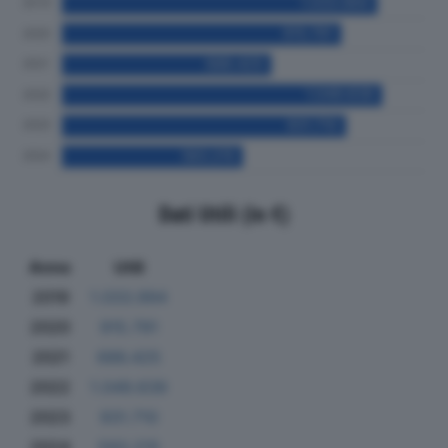
Dati Utili (in €)
Anno
Utili
2019
1.033.994
2020
915.791
2021
686.425
2022
1.049.639
2023
931.710
2024
593.215