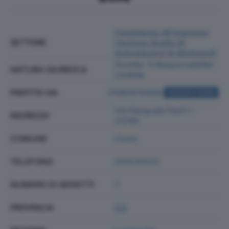
Commercio All'ingrosso
SETTORE
(escluso Quello Di
Autoveicoli E Di Motocicli)
Societa' A Responsabilita'
NATURA GIURIDICA
Limitata
PARTITA IVA
01063510406
ACQUISTA VISURA
Via Pasquale Paoli 1 -
INDIRIZZO
22100
COMUNE
Como
TELEFONO
031525522
NUMERO DI ADDETTI
7
PROVINCIA
CO