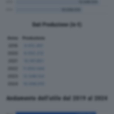
Dati Produzione (in €)
Anno
Produzione
2019
9.912.401
2020
9.552.212
2021
10.197.851
2022
11.650.044
2023
12.546.124
2024
10.006.010
Andamento dell'utile dal 2019 al 2024