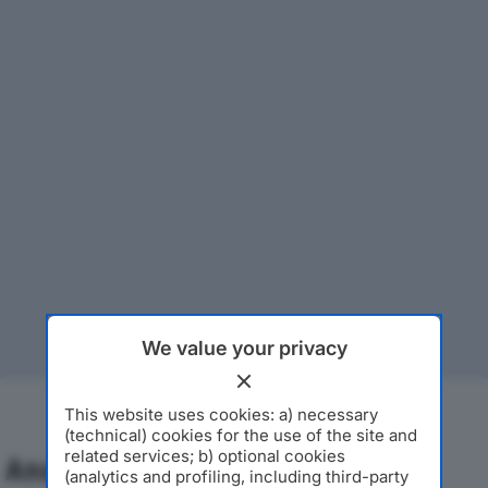
We value your privacy
This website uses cookies: a) necessary
(technical) cookies for the use of the site and
related services; b) optional cookies
Analisi Economica 2019-2024
(analytics and profiling, including third-party