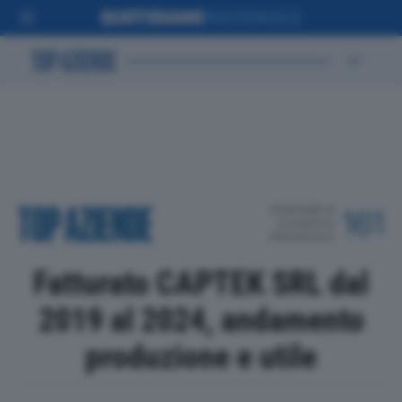
POSIZIONE IN
161
CLASSIFICA
PROVINCIALE
Fatturato CAPTEK SRL dal
2019 al 2024, andamento
produzione e utile