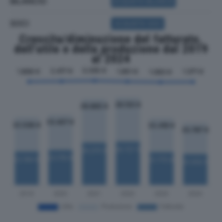
BILANCIO
ACQUISTA BILANCIO
SOCI
ACQUISTA SOCI
Crescita/diminuzione del fatturato,
dell'utile e della produzione dal 2019
al 2024