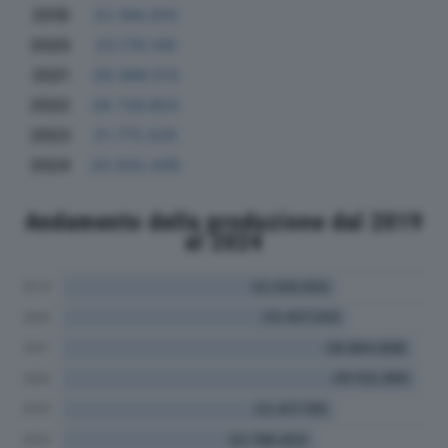
2019
22.194.250
2020
23.178.149
2021
28.069.513
2022
28.726.803
2023
21.772.525
2024
20.502.449
Andamento della produzione dal 2019
al 2024