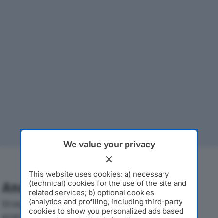
We value your privacy
This website uses cookies: a) necessary
(technical) cookies for the use of the site and
Analisi Economica 2019-2024
related services; b) optional cookies
(analytics and profiling, including third-party
Di seguito l'andamento dei principali indicatori
cookies to show you personalized ads based
economici di CAPTEK SRLdal 2019 al 2024, con