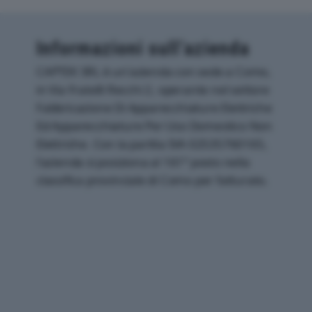
Informazioni sull’azienda
CAPTEK SRL è un'azienda con sede a Como,
in Via Fratelli Recchi 2, operante nel settore
Fabbricazione Di Apparecchiature Elettriche
Ed Apparecchiature Per Uso Domestico Non
Elettriche. Con la partita IVA 02535760165,
l'azienda si posiziona al 161° posto nella
classifica provinciale di Como per fatturato.