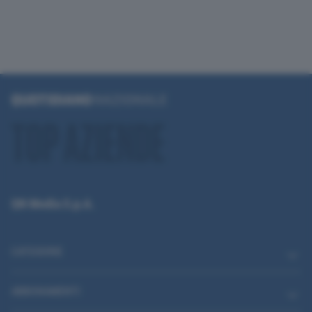
QN Media S.p.A.
CATEGORIE
ABBONAMENTI