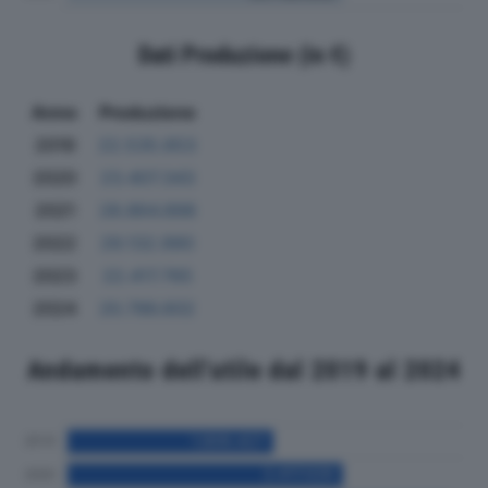
Dati Produzione (in €)
Anno
Produzione
2019
22.535.653
2020
23.407.343
2021
28.864.898
2022
29.132.990
2023
22.417.765
2024
20.786.602
Andamento dell'utile dal 2019 al 2024