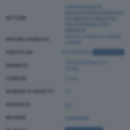
Fabbricazione Di
Apparecchiature Elettriche
SETTORE
Ed Apparecchiature Per
Uso Domestico Non
Elettriche
Societa' A Responsabilita'
NATURA GIURIDICA
Limitata
PARTITA IVA
02535760165
ACQUISTA VISURA
Via Fratelli Recchi 2 -
INDIRIZZO
22100
COMUNE
Como
NUMERO DI ADDETTI
53
PROVINCIA
CO
REGIONE
Lombardia