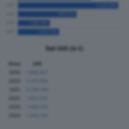
Dati Utili (in €)
Anno
Utili
2019
1.806.427
2020
2.417.026
2021
3.334.744
2022
1.951.214
2023
1.062.510
2024
1.370.730