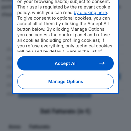
on your browsing habits) subject to consent.
particolare attenzione a fatturato, produzione e utile
Their use is regulated by the relevant cookie
policy, which you can read
by clicking here
.
d'esercizio.
To give consent to optional cookies, you can
accept all of them by clicking the Accept All
button below. By clicking Manage Options,
Andamento del fatturato dal 2019
you can access the control panel and refuse
al 2024
all cookies (including profiling cookies); if
you refuse everything, only technical cookies
will be used by default. Here is the list of
providers
. Cookie consent will be stored and
applied also to the other websites of
Accept All
Editoriale Nazionale and their subdomains. By
expressing your choice on this site, you will
therefore not be asked again on other
Manage Options
Editoriale Nazionale websites that use the
same consent management platform (CMP).
You can still modify or withdraw your choice
at any time through the “Privacy Settings”
section.
Dati Fatturato (in €)
Anno
Fatturato