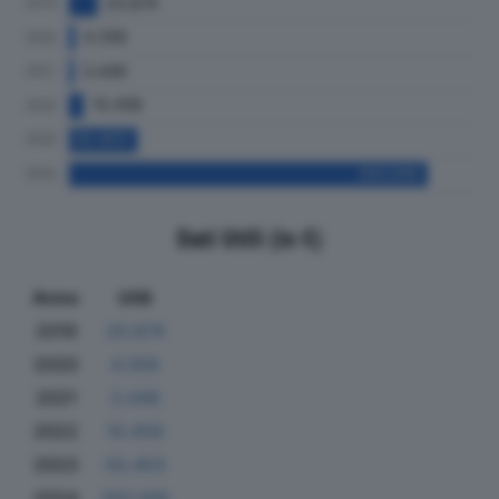
Dati Utili (in €)
Anno
Utili
2019
20.874
2020
4.358
2021
3.448
2022
10.458
2023
50.403
2024
263.916