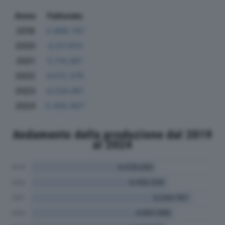
Anno
Fatturato
2019
3.968.797
2020
4.317.813
2021
5.114.397
2022
4.512.376
2023
4.234.461
2024
5.000.907
Andamento della produzione dal 2019
al 2024