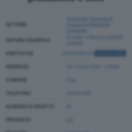
Trasporto Terrestre E
SETTORE
Trasporto Mediante
Condotte
Societa' A Responsabilita'
NATURA GIURIDICA
Limitata
PARTITA IVA
02352690131
ACQUISTA VISURA
INDIRIZZO
Via Trieste 10/b - 22036
COMUNE
Erba
TELEFONO
031642180
NUMERO DI ADDETTI
16
PROVINCIA
CO