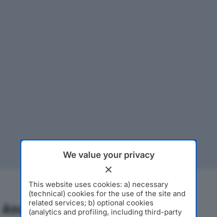
We value your privacy
This website uses cookies: a) necessary
(technical) cookies for the use of the site and
related services; b) optional cookies
Analisi Economica 2019-2024
(analytics and profiling, including third-party