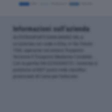
Informazioni sull’azienda
AUTOTRASPORTI NAVA MARIO SRL è
un'azienda con sede a Erba, in Via Trieste
10/b, operante nel settore Trasporto
Terrestre E Trasporto Mediante Condotte.
Con la partita IVA 02352690131, l'azienda si
posiziona al 683° posto nella classifica
provinciale di Como per fatturato.