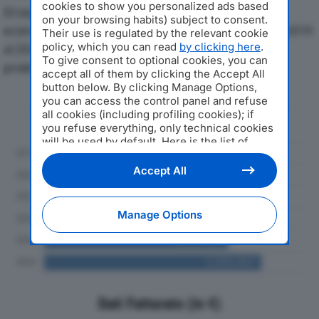
cookies to show you personalized ads based
Di seguito l'andamento dei principali indicatori
on your browsing habits) subject to consent.
economici di AUTOTRASPORTI NAVA MARIO SRLdal 2019
Their use is regulated by the relevant cookie
policy, which you can read
by clicking here
.
al 2024, con particolare attenzione a fatturato,
To give consent to optional cookies, you can
produzione e utile d'esercizio.
accept all of them by clicking the Accept All
button below. By clicking Manage Options,
you can access the control panel and refuse
Andamento del fatturato dal 2019
all cookies (including profiling cookies); if
al 2024
you refuse everything, only technical cookies
will be used by default. Here is the list of
providers
. Cookie consent will be stored and
applied also to the other websites of
Accept All
Editoriale Nazionale and their subdomains. By
expressing your choice on this site, you will
therefore not be asked again on other
Manage Options
Editoriale Nazionale websites that use the
same consent management platform (CMP).
You can still modify or withdraw your choice
at any time through the “Privacy Settings”
section.
Dati Fatturato (in €)