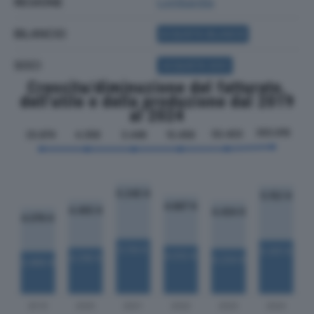
REGIONE
Lombardia
BILANCIO
ACQUISTA BILANCIO
SOCI
ACQUISTA SOCI
Crescita/diminuzione del fatturato,
dell'utile e della produzione dal 2019
al 2024