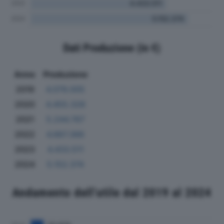
Dati Produzione (in €)
Anno
Produzione
2019
4.079.005
2020
4.455.328
2021
5.244.767
2022
4.667.366
2023
4.433.511
2024
5.152.374
Andamento dell'utile dal 2019 al 2024