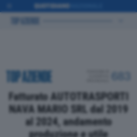
POSIZIONE IN
683
CLASSIFICA
PROVINCIALE
Fatturato AUTOTRASPORTI
NAVA MARIO SRL dal 2019
al 2024, andamento
produzione e utile