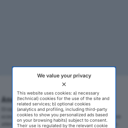
We value your privacy
This website uses cookies: a) necessary
Analisi Economica 2019-2024
(technical) cookies for the use of the site and
related services; b) optional cookies
Di seguito l'andamento dei principali indicatori
(analytics and profiling, including third-party
cookies to show you personalized ads based
economici di VITA SPAdal 2019 al 2024, con particolare
on your browsing habits) subject to consent.
attenzione a fatturato, produzione e utile d'esercizio.
Their use is regulated by the relevant cookie