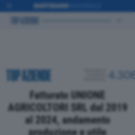
POSIZIONE IN
4.30
CLASSIFICA
PROVINCIALE
Fatturato UNIONE
AGRICOLTORI SRL dal 2019
al 2024, andamento
produzione e utile