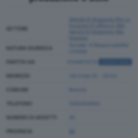
Attività Di Supporto Per Le
Funzioni D'ufficio E Altri
SETTORE
Servizi Di Supporto Alle
Imprese
Societa' A Responsabilita'
NATURA GIURIDICA
Limitata
PARTITA IVA
01128070172
ACQUISTA VISURA
INDIRIZZO
Via Creta 50 - 25124
COMUNE
Brescia
TELEFONO
0302424054
NUMERO DI ADDETTI
35
PROVINCIA
BS