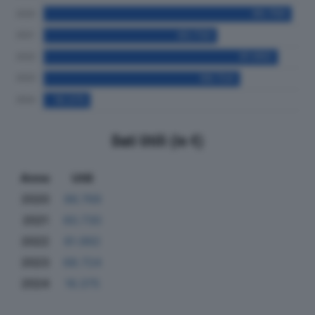
Dati Utili (in €)
Anno
Utili
2020
86.769
2021
60.730
2022
81.992
2023
68.724
2024
16.375