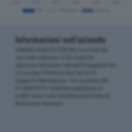
Informazioni sull’azienda
UNIONE AGRICOLTORI SRL è un'azienda
con sede a Brescia, in Via Creta 50,
operante nel settore Attività Di Supporto Per
Le Funzioni D'ufficio E Altri Servizi Di
Supporto Alle Imprese. Con la partita IVA
01128070172, l'azienda si posiziona al
4.306° posto nella classifica provinciale di
Brescia per fatturato.