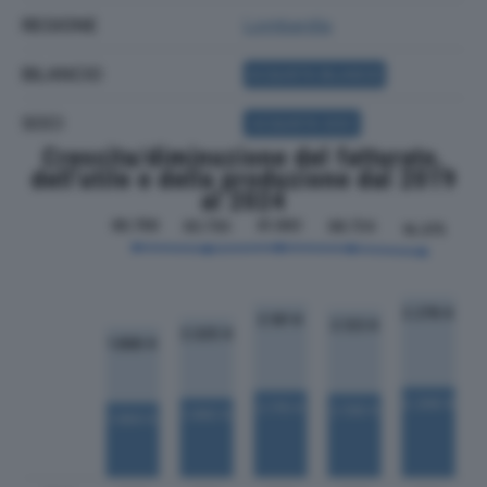
REGIONE
Lombardia
BILANCIO
ACQUISTA BILANCIO
SOCI
ACQUISTA SOCI
Crescita/diminuzione del fatturato,
dell'utile e della produzione dal 2019
al 2024