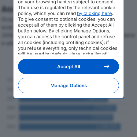
on your browsing habits) subject to consent.
Analisi Economica 2019-2024
Their use is regulated by the relevant cookie
policy, which you can read
by clicking here
.
Di seguito l'andamento dei principali indicatori
To give consent to optional cookies, you can
accept all of them by clicking the Accept All
economici di UNIONE AGRICOLTORI SRLdal 2019 al
button below. By clicking Manage Options,
2024, con particolare attenzione a fatturato, produzione
you can access the control panel and refuse
all cookies (including profiling cookies); if
e utile d'esercizio.
you refuse everything, only technical cookies
will be used by default. Here is the list of
Andamento del fatturato dal 2019
providers
. Cookie consent will be stored and
al 2024
applied also to the other websites of
Accept All
Editoriale Nazionale and their subdomains. By
expressing your choice on this site, you will
therefore not be asked again on other
Manage Options
Editoriale Nazionale websites that use the
same consent management platform (CMP).
You can still modify or withdraw your choice
at any time through the “Privacy Settings”
section.