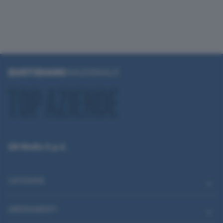
QN Media S.p.A.
CATEGORIE
ABBONAMENTI