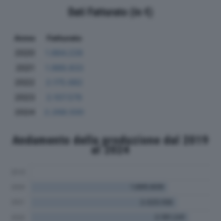
Dati Fatturato (in €)
Anno
Fatturato
2020
1.884.228
2021
1.989.833
2022
2.175.682
2023
2.107.579
2024
2.268.500
Andamento della produzione dal 2019
al 2024