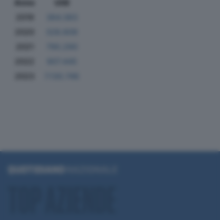
Anno
Utili
2019
364.383
2020
328.609
2021
790.290
2022
907.445
2023
7.130.746