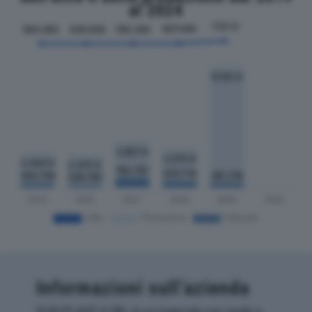
al 2024
Informazioni sull’azienda
SUN PLANT 4 SRL è un'azienda con sede a