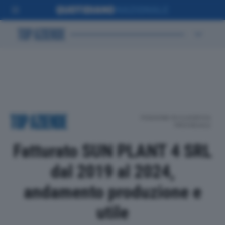
POSIZIONE IN CLASSIFICA
PROVINCIALE
Fatturato SUN PLANT 4 SRL
dal 2019 al 2024,
andamento produzione e
utile