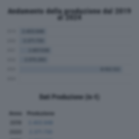
Andamento della produzione dal 2019
al 2024
Dati Produzione (in €)
Anno
Produzione
2019
2.403.948
2020
2.371.730