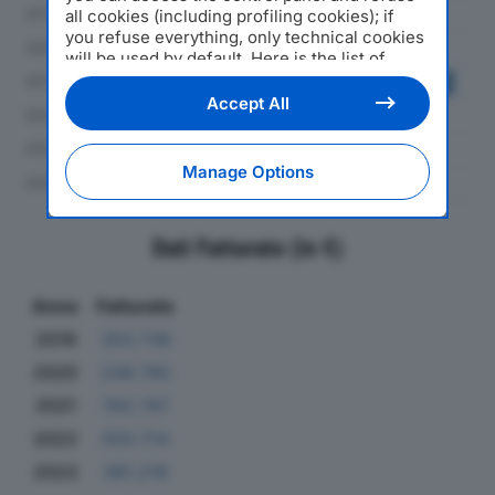
all cookies (including profiling cookies); if
you refuse everything, only technical cookies
will be used by default. Here is the list of
providers
. Cookie consent will be stored and
applied also to the other websites of
Accept All
Editoriale Nazionale and their subdomains. By
expressing your choice on this site, you will
therefore not be asked again on other
Manage Options
Editoriale Nazionale websites that use the
same consent management platform (CMP).
You can still modify or withdraw your choice
Dati Fatturato (in €)
at any time through the “Privacy Settings”
section.
Anno
Fatturato
2019
350.736
2020
239.792
2021
762.747
2022
503.714
2023
381.219