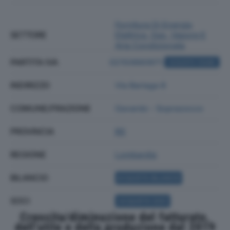
Fornitura Di Energia
SETTORE
Elettrica, Gas, Vapore E
Aria Condizionata
PARTITA IVA
02150660971
ACQUISTA VISURA
INDIRIZZO
Via Bariaga 8
COMUNE/FRAZIONE
Gavardo - Soprazocco
PROVINCIA
BS
REGIONE
Lombardia
BILANCIO
ACQUISTA BILANCIO
SOCI
ACQUISTA SOCI
Crescita/diminuzione del fatturato,
dell'utile e della produzione dal 2019