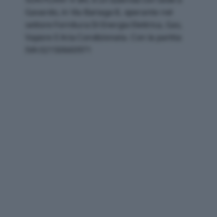
Gavardo, in Via Bariaga 8, operante nel
settore Fornitura Di Energia Elettrica, Gas,
Vapore E Aria Condizionata. Con la partita
IVA 02150660971