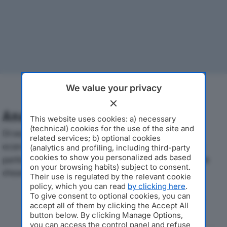
We value your privacy
Analisi Economica 2019-2024
This website uses cookies: a) necessary
(technical) cookies for the use of the site and
Di seguito l'andamento dei principali indicatori
related services; b) optional cookies
economici di SUN PLANT 4 SRLdal 2019 al 2024, con
(analytics and profiling, including third-party
cookies to show you personalized ads based
particolare attenzione a fatturato, produzione e utile
on your browsing habits) subject to consent.
d'esercizio.
Their use is regulated by the relevant cookie
policy, which you can read
by clicking here
.
To give consent to optional cookies, you can
Andamento del fatturato dal 2019
accept all of them by clicking the Accept All
al 2024
button below. By clicking Manage Options,
you can access the control panel and refuse