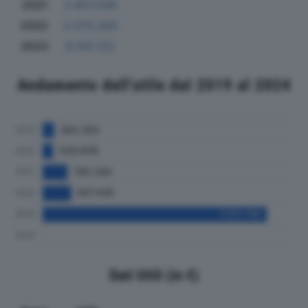
2021
2.857.036
2022
2.570.283
2023
9.102.122
Andamento dell'utile dal 2019 al 2024
Dati Utili (in €)