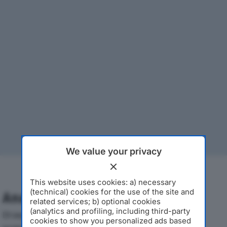
We value your privacy
This website uses cookies: a) necessary
(technical) cookies for the use of the site and
Analisi Economica 2019-2024
related services; b) optional cookies
(analytics and profiling, including third-party
Di seguito l'andamento dei principali indicatori
cookies to show you personalized ads based