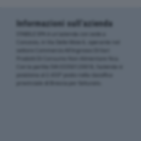
Informazioni sull’azienda
STABILE SPA è un'azienda con sede a
Concesio, in Via Delle Moie 6, operante nel
settore Commercio All'ingrosso Di Vari
Prodotti Di Consumo Non Alimentare Nca.
Con la partita IVA 03350120618, l'azienda si
posiziona al 2.433° posto nella classifica
provinciale di Brescia per fatturato.