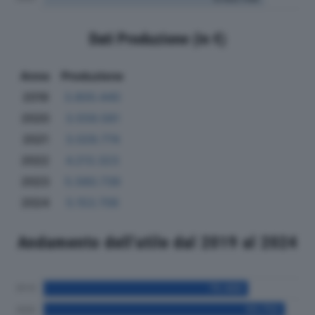
Dati Produzione (in €)
Anno
Produzione
2019
3.800.440
2020
3.559.581
2021
3.029.774
2022
4.213.323
2023
5.560.739
2024
5.153.706
Andamento dell'utile dal 2019 al 2024