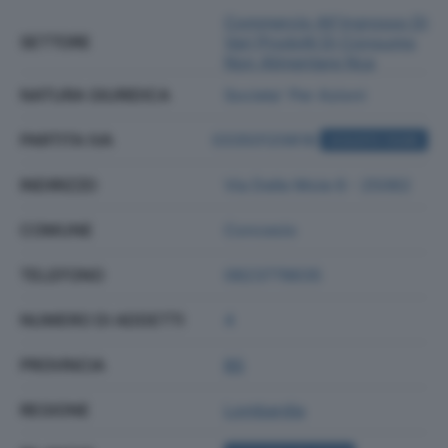
Commercio All'ingrosso Di
SETTORE
Vari Prodotti Di Consumo
Non Alimentare Nca
NATURA GIURIDICA
Societa' Per Azioni
PARTITA IVA
03350120618
ACQUISTA VISURA
INDIRIZZO
Via Delle Moie 6 - 25062
COMUNE
Concesio
TELEFONO
0823778635
NUMERO DI ADDETTI
4
PROVINCIA
BS
REGIONE
Lombardia