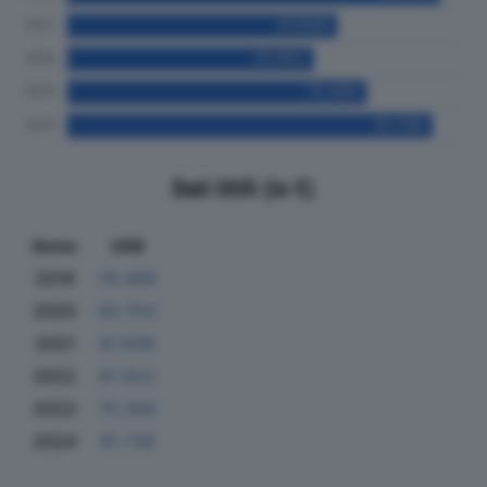
Dati Utili (in €)
Anno
Utili
2019
79.489
2020
93.753
2021
67.836
2022
61.922
2023
75.269
2024
91.736