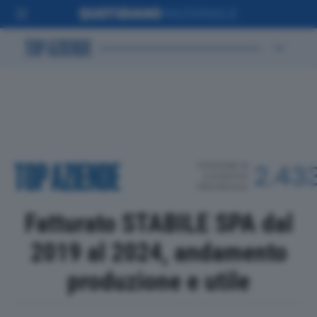
POSIZIONE IN
2.43
CLASSIFICA
PROVINCIALE
Fatturato STABILE SPA dal
2019 al 2024, andamento
produzione e utile