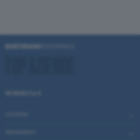
QN Media S.p.A.
CATEGORIE
ABBONAMENTI