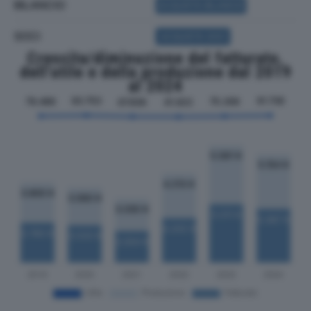
BILANCIO
ACQUISTA BILANCIO
SOCI
ACQUISTA SOCI
Crescita/diminuzione del fatturato,
dell'utile e della produzione dal 2019
al 2024