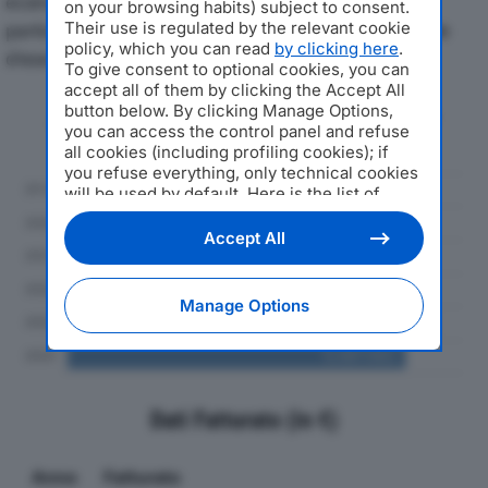
economici di STABILE SPAdal 2019 al 2024, con
on your browsing habits) subject to consent.
particolare attenzione a fatturato, produzione e utile
Their use is regulated by the relevant cookie
policy, which you can read
by clicking here
.
d'esercizio.
To give consent to optional cookies, you can
accept all of them by clicking the Accept All
button below. By clicking Manage Options,
Andamento del fatturato dal 2019
you can access the control panel and refuse
al 2024
all cookies (including profiling cookies); if
you refuse everything, only technical cookies
will be used by default. Here is the list of
providers
. Cookie consent will be stored and
applied also to the other websites of
Accept All
Editoriale Nazionale and their subdomains. By
expressing your choice on this site, you will
therefore not be asked again on other
Manage Options
Editoriale Nazionale websites that use the
same consent management platform (CMP).
You can still modify or withdraw your choice
at any time through the “Privacy Settings”
section.
Dati Fatturato (in €)
Anno
Fatturato