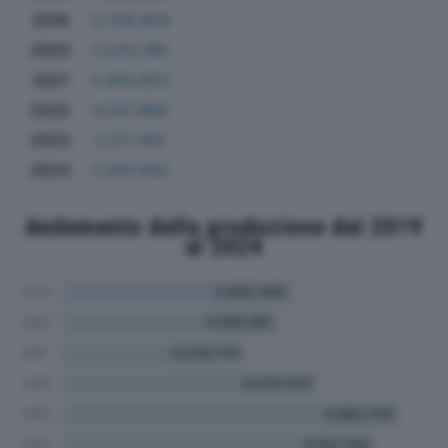
2019
3.759.804
2020
3.533.481
2021
3.003.853
2022
4.201.669
2023
5.511.164
2024
5.087.062
Andamento della produzione dal 2019
al 2024