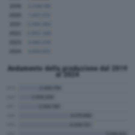
2019
2.036.199
2020
1.637.313
2021
2.095.062
2022
3.652.340
2023
3.682.616
2024
4.934.912
Andamento della produzione dal 2019
al 2024