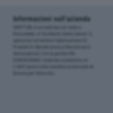
Informazioni sull’azienda
SMITT SRL è un'azienda con sede a
Roncadelle, in Via Martiri Della Liberta' 5,
operante nel settore Fabbricazione Di
Prodotti In Metallo (esclusi Macchinari E
Attrezzature). Con la partita IVA
03859630984, l'azienda si posiziona al
2.494° posto nella classifica provinciale di
Brescia per fatturato.