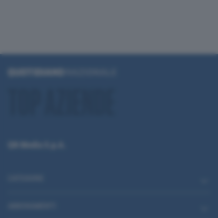
QN Media S.p.A.
CATEGORIE
ABBONAMENTI