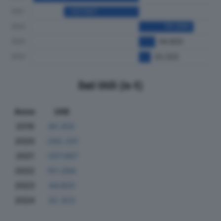
Dati Utili (in €)
Anno
Utili
2019
40.302
2020
-292.331
2021
-207.667
2022
151.094
2023
44.820
2024
32.323