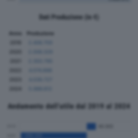
Dati Produzione (in €)
Anno
Produzione
2019
2.406.759
2020
2.006.329
2021
2.350.795
2022
4.074.898
2023
4.039.727
2024
5.986.812
Andamento dell'utile dal 2019 al 2024