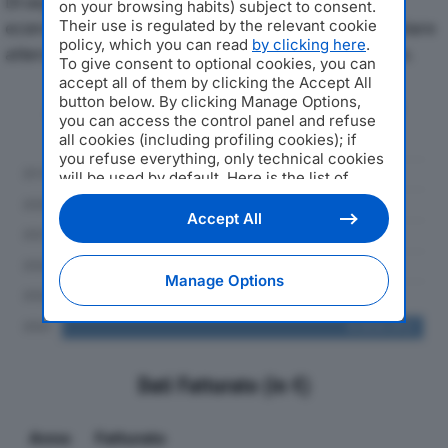
Di seguito l'andamento dei principali indicatori
on your browsing habits) subject to consent.
economici di SMITT SRLdal 2019 al 2024, con particolare
Their use is regulated by the relevant cookie
policy, which you can read
by clicking here
.
attenzione a fatturato, produzione e utile d'esercizio.
To give consent to optional cookies, you can
accept all of them by clicking the Accept All
button below. By clicking Manage Options,
Andamento del fatturato dal 2019
you can access the control panel and refuse
al 2024
all cookies (including profiling cookies); if
you refuse everything, only technical cookies
will be used by default. Here is the list of
providers
. Cookie consent will be stored and
applied also to the other websites of
Accept All
Editoriale Nazionale and their subdomains. By
expressing your choice on this site, you will
therefore not be asked again on other
Manage Options
Editoriale Nazionale websites that use the
same consent management platform (CMP).
You can still modify or withdraw your choice
at any time through the “Privacy Settings”
section.
Dati Fatturato (in €)
Anno
Fatturato