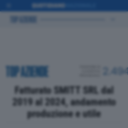
POSIZIONE IN
2.49
CLASSIFICA
PROVINCIALE
Fatturato SMITT SRL dal
2019 al 2024, andamento
produzione e utile