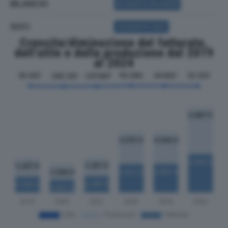
BILANCIO
ACQUISTA BILANCIO
SOCI
ACQUISTA SOCI
Crescita/diminuzione del fatturato,
dell'utile e della produzione dal 2019
al 2024