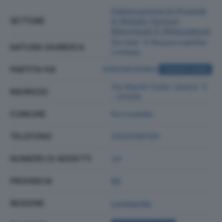
Fabbricazione Di Prodotti
SETTORE
In Metallo (esclusi
Macchinari E Attrezzature)
Societa' A Responsabilita'
NATURA GIURIDICA
Limitata
PARTITA IVA
03859630984
ACQUISTA VISURA
Via Martiri Della Liberta' 5
INDIRIZZO
- 25030
COMUNE
Roncadelle
TELEFONO
0302586164
NUMERO DI ADDETTI
24
PROVINCIA
BS
REGIONE
Lombardia