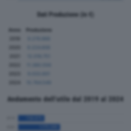
Dati Produzione (in €)
Anno
Produzione
2019
9.276.866
2020
9.224.606
2021
12.016.751
2022
11.380.556
2023
9.033.601
2024
15.764.549
Andamento dell'utile dal 2019 al 2024