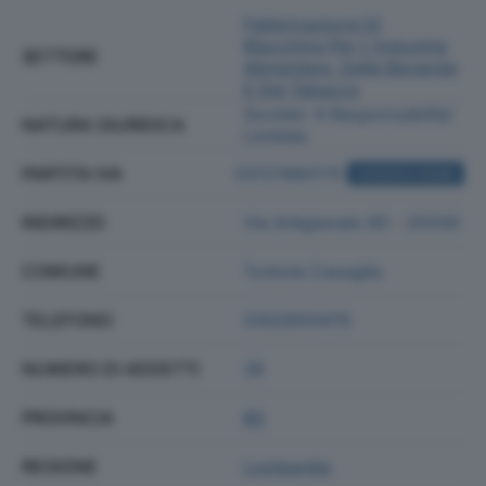
Fabbricazione Di
Macchine Per L'industria
SETTORE
Alimentare, Delle Bevande
E Del Tabacco
Societa' A Responsabilita'
NATURA GIURIDICA
Limitata
PARTITA IVA
03121980175
ACQUISTA VISURA
INDIRIZZO
Via Artigianato 85 - 25030
COMUNE
Torbole Casaglia
TELEFONO
0302650479
NUMERO DI ADDETTI
38
PROVINCIA
BS
REGIONE
Lombardia