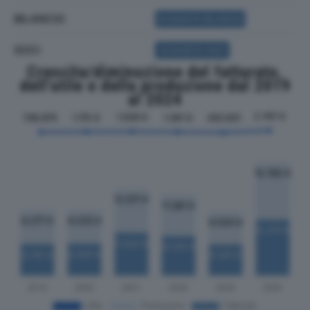
BILANCIO
ACQUISTA BILANCIO
SOCI
ACQUISTA SOCI
Crescita/diminuzione del fatturato,
dell'utile e della produzione dal 2019
al 2024