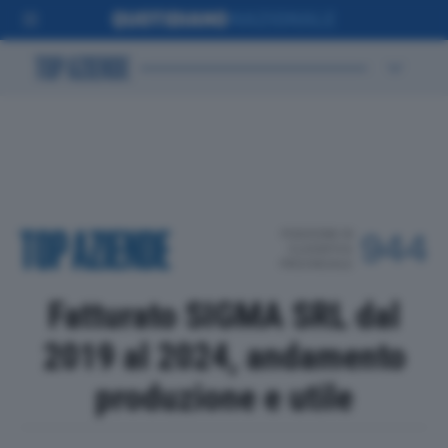
POSIZIONE IN
944
CLASSIFICA
PROVINCIALE
Fatturato SIGMA SRL dal
2019 al 2024, andamento
produzione e utile