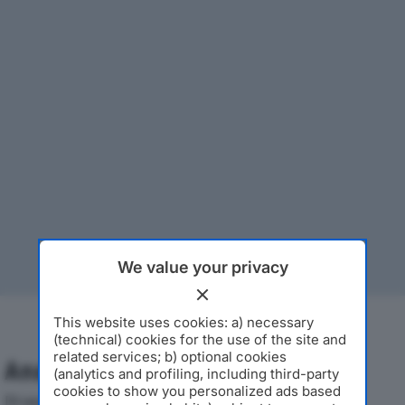
We value your privacy
This website uses cookies: a) necessary
(technical) cookies for the use of the site and
related services; b) optional cookies
Analisi Economica 2019-2024
(analytics and profiling, including third-party
cookies to show you personalized ads based
Di seguito l'andamento dei principali indicatori