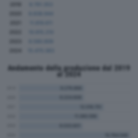
2019
8.761.353
2020
8.838.944
2021
11.819.611
2022
10.915.210
2023
8.580.809
2024
15.470.363
Andamento della produzione dal 2019
al 2024