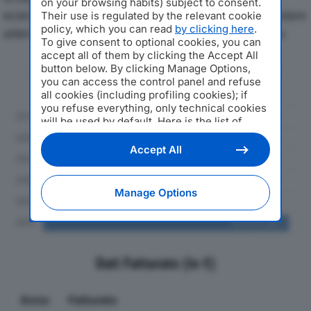
on your browsing habits) subject to consent.
economici di SIGMA SRLdal 2019 al 2024, con particolare
Their use is regulated by the relevant cookie
policy, which you can read
by clicking here
.
attenzione a fatturato, produzione e utile d'esercizio.
To give consent to optional cookies, you can
accept all of them by clicking the Accept All
Andamento del fatturato dal 2019
button below. By clicking Manage Options,
you can access the control panel and refuse
al 2024
all cookies (including profiling cookies); if
you refuse everything, only technical cookies
will be used by default. Here is the list of
providers
. Cookie consent will be stored and
applied also to the other websites of
Accept All
Editoriale Nazionale and their subdomains. By
expressing your choice on this site, you will
therefore not be asked again on other
Manage Options
Editoriale Nazionale websites that use the
same consent management platform (CMP).
You can still modify or withdraw your choice
at any time through the “Privacy Settings”
section.
Dati Fatturato (in €)
Anno
Fatturato