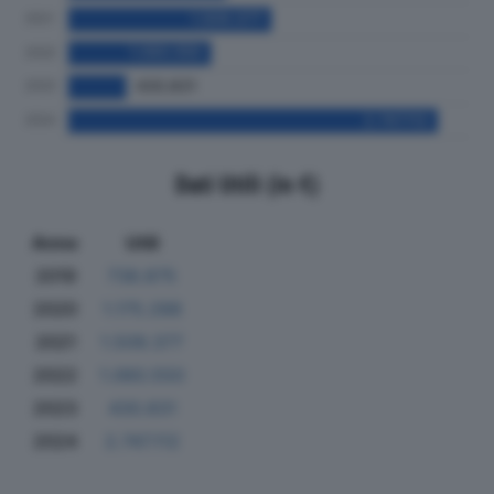
Dati Utili (in €)
Anno
Utili
2019
738.875
2020
1.175.288
2021
1.509.377
2022
1.060.550
2023
430.831
2024
2.747.112