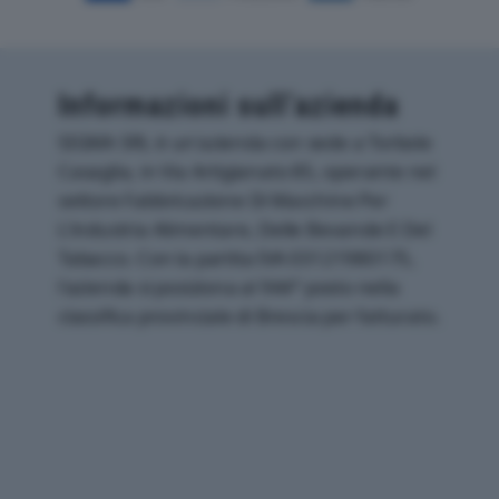
Informazioni sull’azienda
SIGMA SRL è un'azienda con sede a Torbole
Casaglia, in Via Artigianato 85, operante nel
settore Fabbricazione Di Macchine Per
L'industria Alimentare, Delle Bevande E Del
Tabacco. Con la partita IVA 03121980175,
l'azienda si posiziona al 944° posto nella
classifica provinciale di Brescia per fatturato.