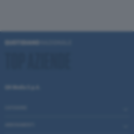
QN Media S.p.A.
CATEGORIE
ABBONAMENTI