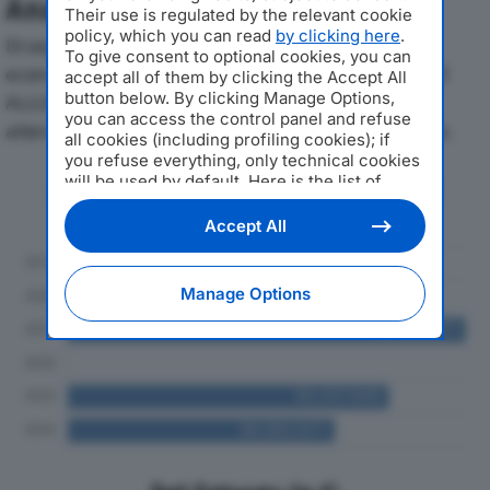
Analisi Economica 2019-2024
Their use is regulated by the relevant cookie
policy, which you can read
by clicking here
.
Di seguito l'andamento dei principali indicatori
To give consent to optional cookies, you can
economici di SEPAL SOCIETA’ ESTRUSIONE PROFILATI
accept all of them by clicking the Accept All
button below. By clicking Manage Options,
ALLUMINIO SPAdal 2019 al 2024, con particolare
you can access the control panel and refuse
attenzione a fatturato, produzione e utile d'esercizio.
all cookies (including profiling cookies); if
you refuse everything, only technical cookies
will be used by default. Here is the list of
Andamento del fatturato dal 2019
providers
. Cookie consent will be stored and
al 2024
applied also to the other websites of
Accept All
Editoriale Nazionale and their subdomains. By
expressing your choice on this site, you will
therefore not be asked again on other
Manage Options
Editoriale Nazionale websites that use the
same consent management platform (CMP).
You can still modify or withdraw your choice
at any time through the “Privacy Settings”
section.