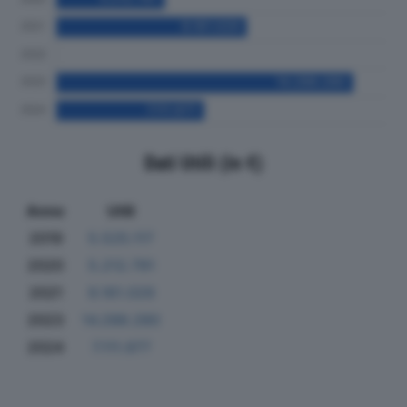
Dati Utili (in €)
Anno
Utili
2019
5.525.117
2020
5.212.791
2021
9.161.029
2023
14.288.280
2024
7.111.977