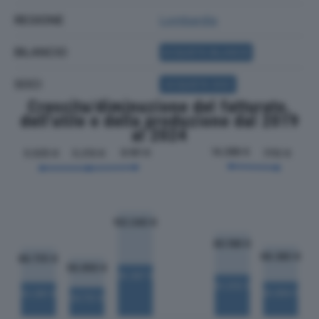
REGIONE
Lombardia
BILANCIO
ACQUISTA BILANCIO
SOCI
ACQUISTA SOCI
Crescita/diminuzione del fatturato,
dell'utile e della produzione dal 2019
al 2024