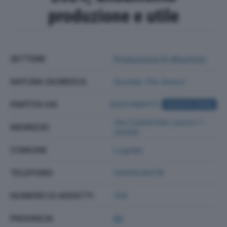
produzione e utile
SETTORE
Produzione Di Alluminio
NATURA GIURIDICA
Societa' Per Azioni
PARTITA IVA
00311480172
ACQUISTA VISURA
Via Caduti Del Lavoro 1 -
INDIRIZZO
25030
COMUNE
Lograto
TELEFONO
0302529278
NUMERO DI ADDETTI
159
PROVINCIA
BS