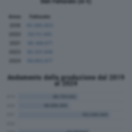
Dati Fatturato (in €)
Anno
Fatturato
2019
65.080.803
2020
56.112.580
2021
99.366.671
2023
80.201.949
2024
66.683.877
Andamento della produzione dal 2019
al 2024