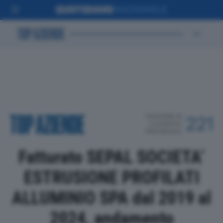
POSIZIONE IN
221
CLASSIFICA
PROVINCIALE
Fatturato SEPAL SOCIETA’
ESTRUSIONE PROFILATI
ALLUMINIO SPA dal 2019 al
2024, andamento