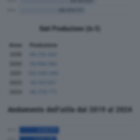
Dati Produzione (in €)
Anno
Produzione
2019
66.725.042
2020
56.956.364
2021
102.040.444
2023
80.197.647
2024
69.379.777
Andamento dell'utile dal 2019 al 2024