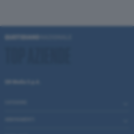
QN Media S.p.A.
CATEGORIE
ABBONAMENTI