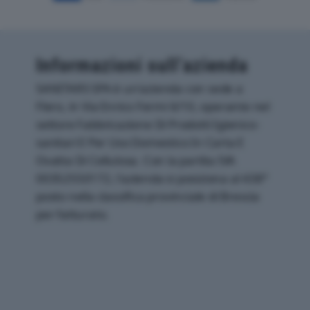
Informazioni sull’azienda
SANITARS SPA è un'azienda con sede a
Flero, in Via Enrico Fermi 6/10, operante nel
settore Fabbricazione Di Prodotti Igienico-
sanitari E Per Uso Domestico In Carta E
Ovatta Di Cellulosa. Con la partita IVA
00352550172, l'azienda si posiziona al 438°
posto nella classifica provinciale di Brescia
per fatturato.