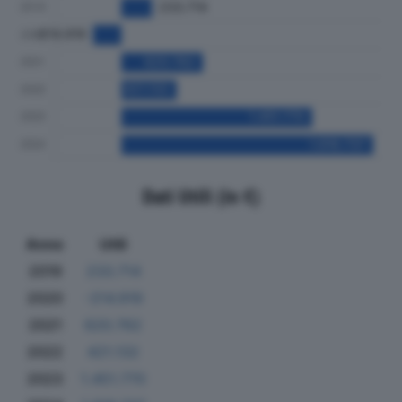
Dati Utili (in €)
Anno
Utili
2019
233.714
2020
-214.919
2021
620.762
2022
421.132
2023
1.451.770