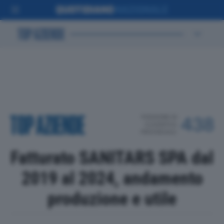
POSIZIONE IN
438
CLASSIFICA
PROVINCIALE
Fatturato SANITARS SPA dal
2019 al 2024, andamento
produzione e utile