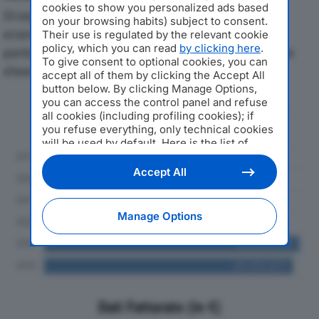
cookies to show you personalized ads based
Di seguito l'andamento dei principali indicatori
on your browsing habits) subject to consent.
economici di SANITARS SPAdal 2019 al 2024, con
Their use is regulated by the relevant cookie
policy, which you can read
by clicking here
.
particolare attenzione a fatturato, produzione e utile
To give consent to optional cookies, you can
d'esercizio.
accept all of them by clicking the Accept All
button below. By clicking Manage Options,
you can access the control panel and refuse
Andamento del fatturato dal 2019
all cookies (including profiling cookies); if
al 2024
you refuse everything, only technical cookies
will be used by default. Here is the list of
providers
. Cookie consent will be stored and
applied also to the other websites of
Accept All
Editoriale Nazionale and their subdomains. By
expressing your choice on this site, you will
therefore not be asked again on other
Manage Options
Editoriale Nazionale websites that use the
same consent management platform (CMP).
You can still modify or withdraw your choice
at any time through the “Privacy Settings”
section.
Dati Fatturato (in €)