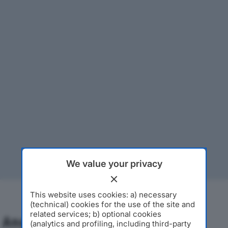
We value your privacy
This website uses cookies: a) necessary
(technical) cookies for the use of the site and
related services; b) optional cookies
Analisi Economica 2019-2024
(analytics and profiling, including third-party