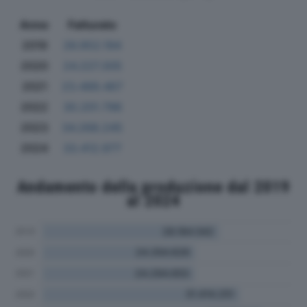
Anno
Fatturato
2019
26.952.194
2020
24.227.305
2021
23.489.467
2022
30.201.796
2023
34.268.245
2024
33.412.977
Andamento della produzione dal 2019
al 2024