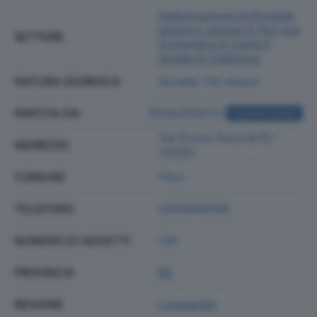
Fabbricazione Di Prodotti
Igienico-sanitari E Per Uso
SETTORE
Domestico In Carta E
Ovatta Di Cellulosa
NATURA GIURIDICA
Societa' Per Azioni
PARTITA IVA
00352550172
ACQUISTA VISURA
Via Enrico Fermi 6/10 -
INDIRIZZO
25020
COMUNE
Flero
TELEFONO
0302680288
NUMERO DI ADDETTI
126
PROVINCIA
BS
REGIONE
Lombardia