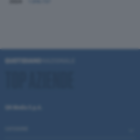
2024
1.916.737
QN Media S.p.A.
CATEGORIE