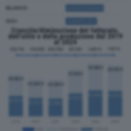
BILANCIO
ACQUISTA BILANCIO
SOCI
ACQUISTA SOCI
Crescita/diminuzione del fatturato,
dell'utile e della produzione dal 2019
al 2024