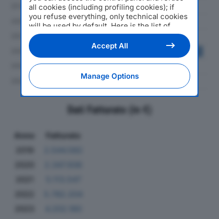
all cookies (including profiling cookies); if
you refuse everything, only technical cookies
will be used by default. Here is the list of
providers
. Cookie consent will be stored and
applied also to the other websites of
Accept All
Editoriale Nazionale and their subdomains. By
expressing your choice on this site, you will
therefore not be asked again on other
Manage Options
Editoriale Nazionale websites that use the
same consent management platform (CMP).
You can still modify or withdraw your choice
Dati Fatturato (in €)
at any time through the “Privacy Settings”
section.
Anno
Fatturato
2019
2.544.582
2020
2.347.936
2021
5.113.547
2022
5.782.204
2023
4.202.180