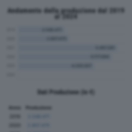
Andamento della produzione dal 2019
al 2024
Dati Produzione (in €)
Anno
Produzione
2019
2.546.471
2020
2.807.475