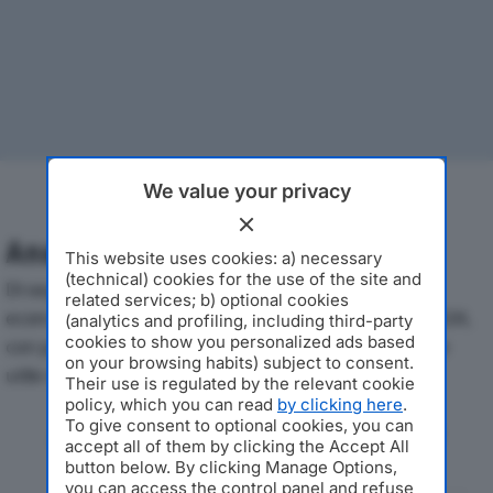
We value your privacy
Analisi Economica 2019-2024
This website uses cookies: a) necessary
(technical) cookies for the use of the site and
Di seguito l'andamento dei principali indicatori
related services; b) optional cookies
economici di SAMA COSTRUZIONI SRLdal 2019 al 2024,
(analytics and profiling, including third-party
cookies to show you personalized ads based
con particolare attenzione a fatturato, produzione e
on your browsing habits) subject to consent.
utile d'esercizio.
Their use is regulated by the relevant cookie
policy, which you can read
by clicking here
.
To give consent to optional cookies, you can
Andamento del fatturato dal 2019
accept all of them by clicking the Accept All
al 2024
button below. By clicking Manage Options,
you can access the control panel and refuse