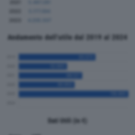
2021
5.497.281
2022
5.177.094
2023
4.205.507
Andamento dell'utile dal 2019 al 2024
Dati Utili (in €)