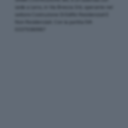
sede a Leno, in Via Brescia 3/d, operante nel
settore Costruzione Di Edifici Residenziali E
Non Residenziali. Con la partita IVA
03379380987