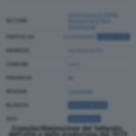
Costruzione Di Edifici
SETTORE
Residenziali E Non
Residenziali
PARTITA IVA
03379380987
ACQUISTA VISURA
INDIRIZZO
Via Brescia 3/d
COMUNE
Leno
PROVINCIA
BS
REGIONE
Lombardia
BILANCIO
ACQUISTA BILANCIO
SOCI
ACQUISTA SOCI
Crescita/diminuzione del fatturato,
dell'utile e della produzione dal 2019