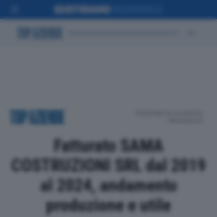
POSIZIONE IN CLASSIFICA
PROVINCIALE
Fatturato SAMA
COSTRUZIONI SRL dal 2019
al 2024, andamento
produzione e utile