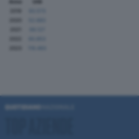
Anno
Utili
2019
83.573
2020
52.683
2021
69.127
2022
60.853
2023
119.493