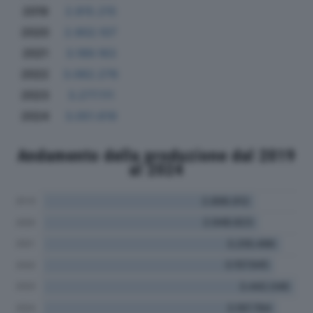
2019
2.815.215
2020
2.902.107
2021
3.189.163
2022
3.062.276
2023
3.277.111
2024
3.051.619
Andamento della produzione dal 2019
al 2024