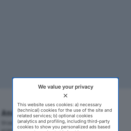
We value your privacy
This website uses cookies: a) necessary
(technical) cookies for the use of the site and
Analisi Economica 2019-2024
related services; b) optional cookies
(analytics and profiling, including third-party
Di seguito l'andamento dei principali indicatori
cookies to show you personalized ads based
economici di RIZZARDINI SRLdal 2019 al 2024, con