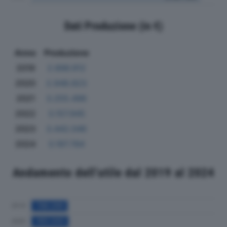
Dati Produzione (in €)
Anno
Produzione
2019
2.896.912
2020
2.948.823
2021
3.255.496
2022
3.157.945
2023
3.442.046
2024
3.197.784
Andamento dell'utile dal 2019 al 2024