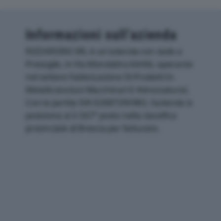
Informazioni sull’azienda
RIZZARDINI SRL è un'azienda con sede a
Preseglie, in Via Mondalino 64/66, operante
nel settore Fabbricazione Di Prodotti In
Metallo (esclusi Macchinari E Attrezzature).
Con la partita IVA 02887390983, l'azienda si
posiziona al 3.567° posto nella classifica
provinciale di Brescia per fatturato.