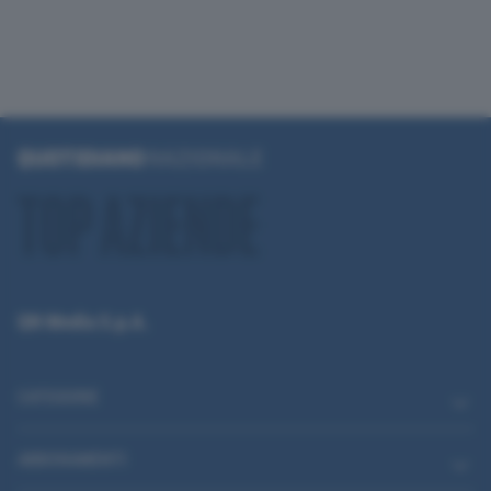
QN Media S.p.A.
CATEGORIE
ABBONAMENTI