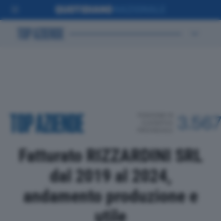
POSIZIONE IN
3.56
CLASSIFICA
PROVINCIALE
Fatturato RIZZARDINI SRL
dal 2019 al 2024,
andamento produzione e
utile