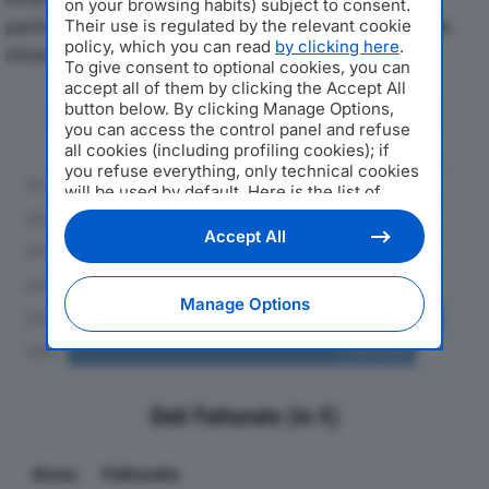
on your browsing habits) subject to consent.
particolare attenzione a fatturato, produzione e utile
Their use is regulated by the relevant cookie
policy, which you can read
by clicking here
.
d'esercizio.
To give consent to optional cookies, you can
accept all of them by clicking the Accept All
button below. By clicking Manage Options,
Andamento del fatturato dal 2019
you can access the control panel and refuse
al 2024
all cookies (including profiling cookies); if
you refuse everything, only technical cookies
will be used by default. Here is the list of
providers
. Cookie consent will be stored and
applied also to the other websites of
Accept All
Editoriale Nazionale and their subdomains. By
expressing your choice on this site, you will
therefore not be asked again on other
Manage Options
Editoriale Nazionale websites that use the
same consent management platform (CMP).
You can still modify or withdraw your choice
at any time through the “Privacy Settings”
section.
Dati Fatturato (in €)
Anno
Fatturato