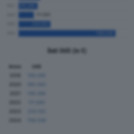
Dati Utili (in €)
Anno
Utili
2019
156.295
2020
160.343
2021
139.266
2022
111.560
2023
233.102
2024
709.036