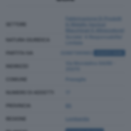
Fabbricazione Di Prodotti
SETTORE
In Metallo (esclusi
Macchinari E Attrezzature)
Societa' A Responsabilita'
NATURA GIURIDICA
Limitata
PARTITA IVA
02887390983
ACQUISTA VISURA
Via Mondalino 64/66 -
INDIRIZZO
25070
COMUNE
Preseglie
NUMERO DI ADDETTI
17
PROVINCIA
BS
REGIONE
Lombardia