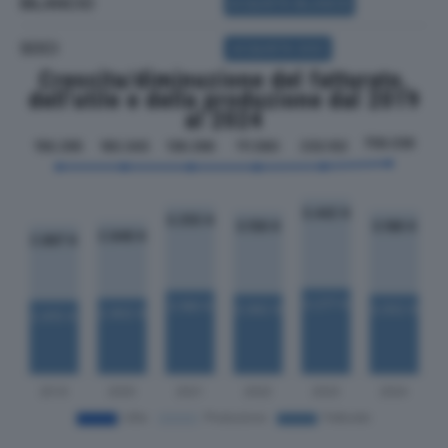
BILANCIO
ACQUISTA BILANCIO
SOCI
ACQUISTA SOCI
Crescita/diminuzione del fatturato,
dell'utile e della produzione dal 2019
al 2024