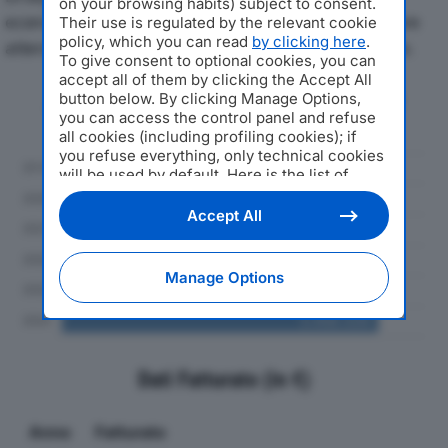
on your browsing habits) subject to consent.
economici di R.G. SRLdal 2019 al 2024, con particolare
Their use is regulated by the relevant cookie
policy, which you can read
by clicking here
.
attenzione a fatturato, produzione e utile d'esercizio.
To give consent to optional cookies, you can
accept all of them by clicking the Accept All
Andamento del fatturato dal 2019
button below. By clicking Manage Options,
you can access the control panel and refuse
al 2024
all cookies (including profiling cookies); if
you refuse everything, only technical cookies
will be used by default. Here is the list of
providers
. Cookie consent will be stored and
applied also to the other websites of
Accept All
Editoriale Nazionale and their subdomains. By
expressing your choice on this site, you will
therefore not be asked again on other
Manage Options
Editoriale Nazionale websites that use the
same consent management platform (CMP).
You can still modify or withdraw your choice
at any time through the “Privacy Settings”
section.
Dati Fatturato (in €)
Anno
Fatturato