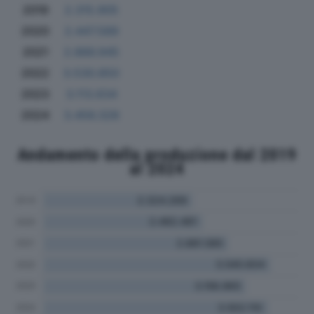
2019
2.315.905
2020
2.447.589
2021
2.866.945
2022
3.530.850
2023
3.113.634
2024
3.456.328
Andamento della produzione dal 2019
al 2024