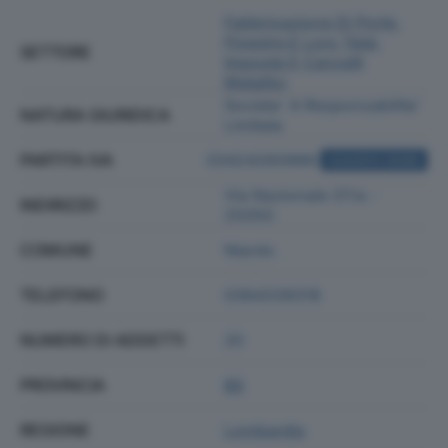
Fabbricazione Di Porte,
Finestre E Loro Telai,
SETTORE
Imposte E Cancelli
Metallici
Societa' A Responsabilita'
NATURA GIURIDICA
Limitata
PARTITA IVA
03424260986
ACQUISTA VISURA
Via Nazionale 37/a -
INDIRIZZO
25050
COMUNE
Niardo
TELEFONO
0364339318
NUMERO DI ADDETTI
20
PROVINCIA
BS
REGIONE
Lombardia