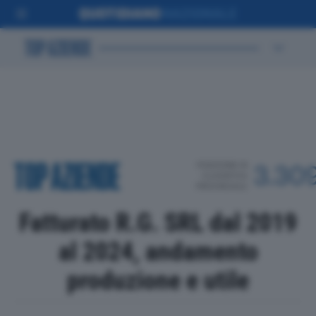
POSIZIONE IN
3.30
CLASSIFICA
PROVINCIALE
Fatturato R.G. SRL dal 2019
al 2024, andamento
produzione e utile