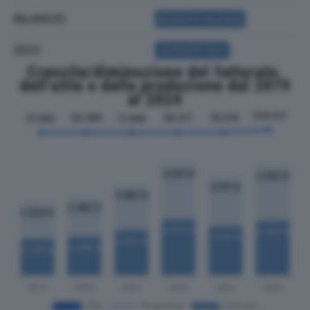
BILANCIO
ACQUISTA BILANCIO
SOCI
ACQUISTA SOCI
Crescita/diminuzione del fatturato,
dell'utile e della produzione dal 2019
al 2024