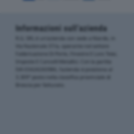
Informazioni sull’azienda
R.G. SRL è un'azienda con sede a Niardo, in
Via Nazionale 37/a, operante nel settore
Fabbricazione Di Porte, Finestre E Loro Telai,
Imposte E Cancelli Metallici. Con la partita
IVA 03424260986, l'azienda si posiziona al
3.309° posto nella classifica provinciale di
Brescia per fatturato.