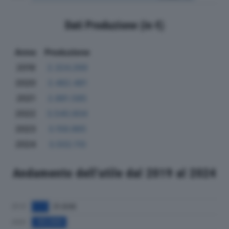
Dati Produzione (in €)
Anno
Produzione
2019
2.324.269
2020
2.482.481
2021
2.881.585
2022
3.540.604
2023
3.156.965
2024
3.502.110
Andamento dell'utile dal 2019 al 2024