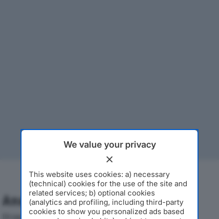
We value your privacy
This website uses cookies: a) necessary
(technical) cookies for the use of the site and
related services; b) optional cookies
Analisi Economica 2019-2024
(analytics and profiling, including third-party
cookies to show you personalized ads based
Di seguito l'andamento dei principali indicatori