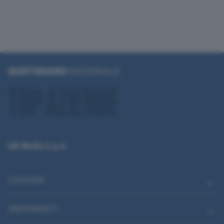
QN Media S.p.A.
CATEGORIE
ABBONAMENTI