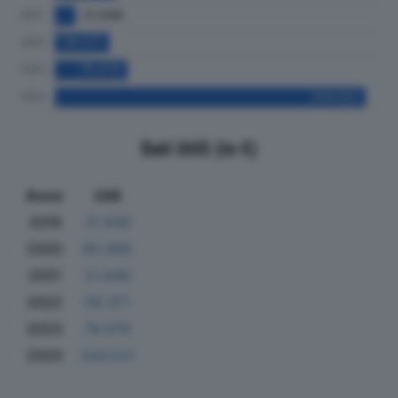
Dati Utili (in €)
Anno
Utili
2019
31.936
2020
65.069
2021
21.946
2022
58.371
2023
78.079
2024
334.521