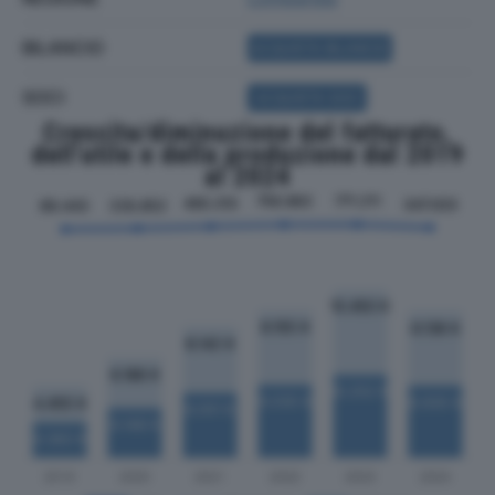
BILANCIO
ACQUISTA BILANCIO
SOCI
ACQUISTA SOCI
Crescita/diminuzione del fatturato,
dell'utile e della produzione dal 2019
al 2024