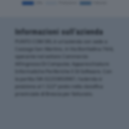
Informazioni sull’azienda
PUNTO COM SRL è un'azienda con sede a
Cazzago San Martino, in Via Bonfadina 74/d,
operante nel settore Commercio
All'ingrosso Di Computer, Apparecchiature
Informatiche Periferiche E Di Software. Con
la partita IVA 02233850987, l'azienda si
posiziona al 1.522° posto nella classifica
provinciale di Brescia per fatturato.