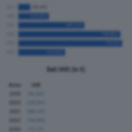
Dati Utili (in €)
Anno
Utili
2019
89.443
2020
226.852
2021
490.310
2022
756.862
2023
771.211