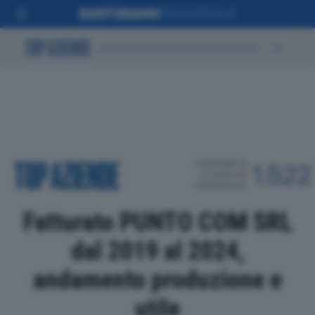
POSIZIONE IN
1.522
CLASSIFICA
PROVINCIALE
Fatturato PUNTO COM SRL
dal 2019 al 2024,
andamento produzione e
utile