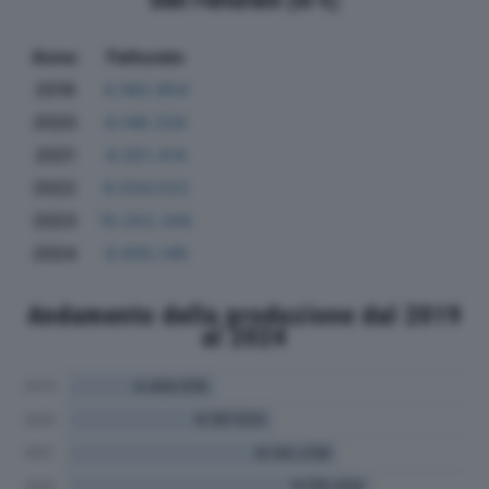
Anno
Fatturato
2019
4.382.854
2020
6.148.334
2021
8.051.414
2022
9.034.522
2023
10.252.345
2024
8.935.149
Andamento della produzione dal 2019
al 2024