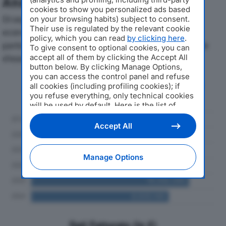
Analisi Economica 2019-2024
cookies to show you personalized ads based
Di seguito l'andamento dei principali indicatori
on your browsing habits) subject to consent.
Their use is regulated by the relevant cookie
economici di PUNTO COM SRLdal 2019 al 2024, con
policy, which you can read
by clicking here
.
particolare attenzione a fatturato, produzione e utile
To give consent to optional cookies, you can
d'esercizio.
accept all of them by clicking the Accept All
button below. By clicking Manage Options,
you can access the control panel and refuse
Andamento del fatturato dal 2019
all cookies (including profiling cookies); if
al 2024
you refuse everything, only technical cookies
will be used by default. Here is the list of
providers
. Cookie consent will be stored and
applied also to the other websites of
Accept All
Editoriale Nazionale and their subdomains. By
expressing your choice on this site, you will
therefore not be asked again on other
Manage Options
Editoriale Nazionale websites that use the
same consent management platform (CMP).
You can still modify or withdraw your choice
at any time through the “Privacy Settings”
section.
Dati Fatturato (in €)