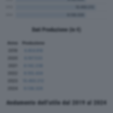
Dati Produzione (in €)
Anno
Produzione
2019
4.454.918
2020
6.187.533
2021
8.142.238
2022
9.155.434
2023
10.450.212
2024
9.138.326
Andamento dell'utile dal 2019 al 2024