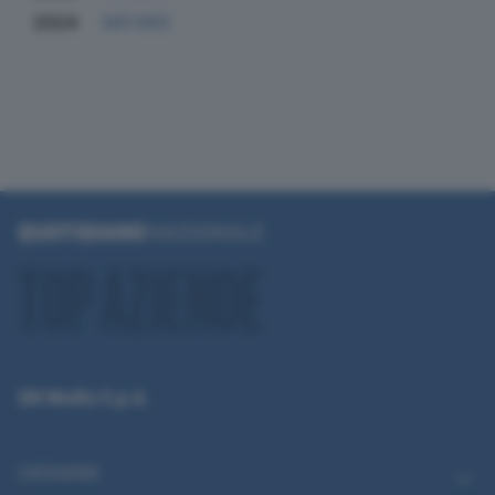
2024
347.003
QN Media S.p.A.
CATEGORIE