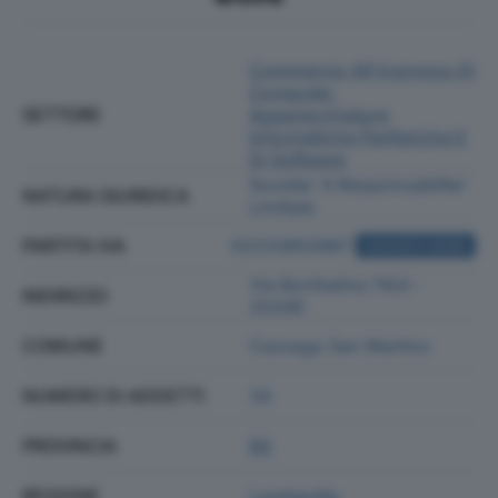
Commercio All'ingrosso Di
Computer,
SETTORE
Apparecchiature
Informatiche Periferiche E
Di Software
Societa' A Responsabilita'
NATURA GIURIDICA
Limitata
PARTITA IVA
02233850987
ACQUISTA VISURA
Via Bonfadina 74/d -
INDIRIZZO
25046
COMUNE
Cazzago San Martino
NUMERO DI ADDETTI
34
PROVINCIA
BS
REGIONE
Lombardia