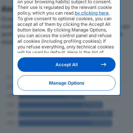
on your browsing habits) subject to consent.
Analisi Economica 2019-2024
Their use is regulated by the relevant cookie
policy, which you can read
by clicking here
.
Di seguito l'andamento dei principali indicatori
To give consent to optional cookies, you can
accept all of them by clicking the Accept All
economici di PECKER BEVANDE SRLdal 2019 al 2024, con
button below. By clicking Manage Options,
particolare attenzione a fatturato, produzione e utile
you can access the control panel and refuse
all cookies (including profiling cookies); if
d'esercizio.
you refuse everything, only technical cookies
will be used by default. Here is the list of
Andamento del fatturato dal 2019
providers
. Cookie consent will be stored and
al 2024
applied also to the other websites of
Accept All
Editoriale Nazionale and their subdomains. By
expressing your choice on this site, you will
therefore not be asked again on other
Manage Options
Editoriale Nazionale websites that use the
same consent management platform (CMP).
You can still modify or withdraw your choice
at any time through the “Privacy Settings”
section.