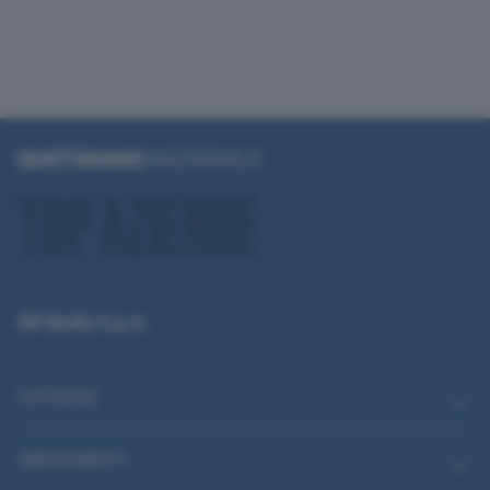
QN Media S.p.A.
CATEGORIE
ABBONAMENTI