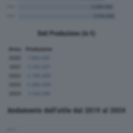
Dati Produzione (in €)
Anno
Produzione
2020
1.883.916
2021
2.282.821
2022
2.798.469
2023
3.099.359
2024
3.144.298
Andamento dell'utile dal 2019 al 2024