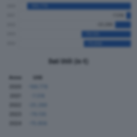
Dati Utili (in €)
Anno
Utili
2020
-166.778
2021
-7.318
2022
-25.289
2023
-79.135
2024
-75.656