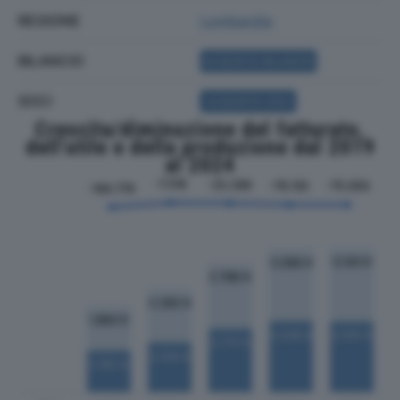
REGIONE
Lombardia
BILANCIO
ACQUISTA BILANCIO
SOCI
ACQUISTA SOCI
Crescita/diminuzione del fatturato,
dell'utile e della produzione dal 2019
al 2024