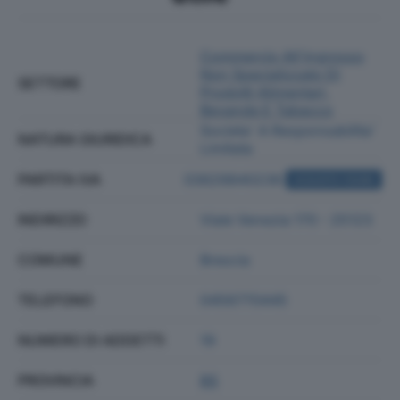
Commercio All'ingrosso
Non Specializzato Di
SETTORE
Prodotti Alimentari,
Bevande E Tabacco
Societa' A Responsabilita'
NATURA GIURIDICA
Limitata
PARTITA IVA
03629840236
ACQUISTA VISURA
INDIRIZZO
Viale Venezia 170 - 25123
COMUNE
Brescia
TELEFONO
0456770445
NUMERO DI ADDETTI
19
PROVINCIA
BS