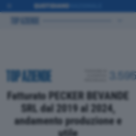
POSIZIONE IN
3.59
CLASSIFICA
PROVINCIALE
Fatturato PECKER BEVANDE
SRL dal 2019 al 2024,
andamento produzione e
utile