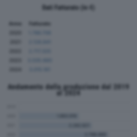
Dati Fatturato (in €)
Anno
Fatturato
2020
1.786.706
2021
2.128.841
2022
2.717.325
2023
3.035.660
2024
3.015.161
Andamento della produzione dal 2019
al 2024