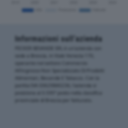
Informazioni sull’azienda
PECKER BEVANDE SRL è un'azienda con
sede a Brescia, in Viale Venezia 170,
operante nel settore Commercio
All'ingrosso Non Specializzato Di Prodotti
Alimentari, Bevande E Tabacco. Con la
partita IVA 03629840236, l'azienda si
posiziona al 3.595° posto nella classifica
provinciale di Brescia per fatturato.