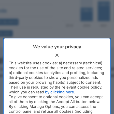
dia
A BILANCIO
A SOCI
We value your privacy
azienda
This website uses cookies: a) necessary (technical)
cookies for the use of the site and related services;
Manerba Del Garda, in Viale Catullo 44, operante nel sett
b) optional cookies (analytics and profiling, including
artita IVA 02229960980, l'azienda si posiziona al 3.920° post
third-party cookies to show you personalized ads
based on your browsing habits) subject to consent.
Their use is regulated by the relevant cookie policy,
which you can read
by clicking here
.
To give consent to optional cookies, you can accept
all of them by clicking the Accept All button below.
By clicking Manage Options, you can access the
control panel and refuse all cookies (including